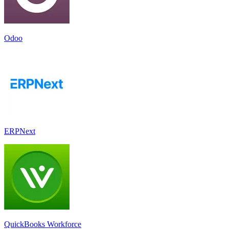
Odoo
ERPNext
QuickBooks Workforce