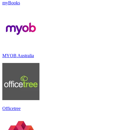
myBooks
MYOB Australia
Officetree