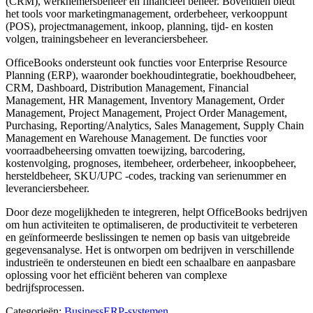
(CRM), werknemersbeheer en financieel beheer. Bovendien biedt
het tools voor marketingmanagement, orderbeheer, verkooppunt
(POS), projectmanagement, inkoop, planning, tijd- en kosten
volgen, trainingsbeheer en leveranciersbeheer.
OfficeBooks ondersteunt ook functies voor Enterprise Resource
Planning (ERP), waaronder boekhoudintegratie, boekhoudbeheer,
CRM, Dashboard, Distribution Management, Financial
Management, HR Management, Inventory Management, Order
Management, Project Management, Project Order Management,
Purchasing, Reporting/Analytics, Sales Management, Supply Chain
Management en Warehouse Management. De functies voor
voorraadbeheersing omvatten toewijzing, barcodering,
kostenvolging, prognoses, itembeheer, orderbeheer, inkoopbeheer,
hersteldbeheer, SKU/UPC -codes, tracking van serienummer en
leveranciersbeheer.
Door deze mogelijkheden te integreren, helpt OfficeBooks bedrijven
om hun activiteiten te optimaliseren, de productiviteit te verbeteren
en geïnformeerde beslissingen te nemen op basis van uitgebreide
gegevensanalyse. Het is ontworpen om bedrijven in verschillende
industrieën te ondersteunen en biedt een schaalbare en aanpasbare
oplossing voor het efficiënt beheren van complexe
bedrijfsprocessen.
Categorieën
:
Business
ERP-systemen