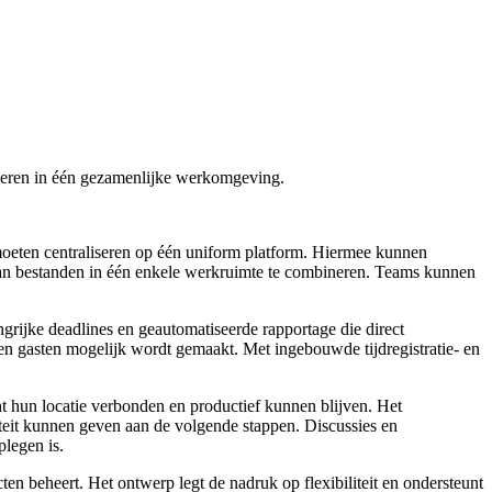
oeren in één gezamenlijke werkomgeving.
moeten centraliseren op één uniform platform. Hiermee kunnen
n van bestanden in één enkele werkruimte te combineren. Teams kunnen
grijke deadlines en geautomatiseerde rapportage die direct
en gasten mogelijk wordt gemaakt. Met ingebouwde tijdregistratie- en
ht hun locatie verbonden en productief kunnen blijven. Het
teit kunnen geven aan de volgende stappen. Discussies en
plegen is.
cten beheert. Het ontwerp legt de nadruk op flexibiliteit en ondersteunt