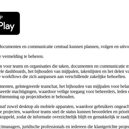
 documenten en communicatie centraal kunnen plannen, volgen en uitv
 vermelding te beheren.
en voor teams en organisaties die taken, documenten en communicatie 
uele dashboards, het bijhouden van mijlpalen, takenlijsten en het dele
 workflows die zich aanpassen aan verschillende zakelijke behoeften.
enten, geïntegreerde teamchat, het bijhouden van mijlpalen voor belan
seerde machtigingen, waardoor veilige toegang voor beheerders, leden 
 afstemming op projectdoelen te behouden.
 vanaf zowel desktop als mobiele apparaten, waardoor gebruikers ongeac
 projecten, waardoor teams snel de status kunnen beoordelen en priori
peld, zodat de informatie overzichtelijk blijft en gemakkelijk te raad
ctmanagers, juridische professionals en iedereen die klantgerichte proje