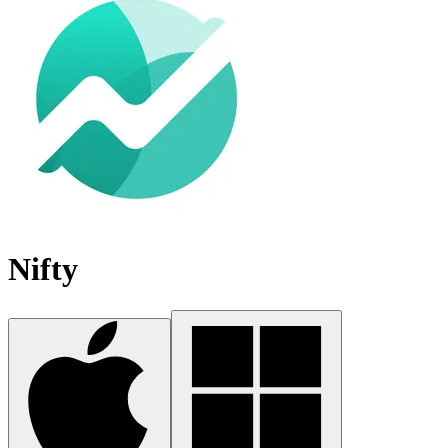
Nifty