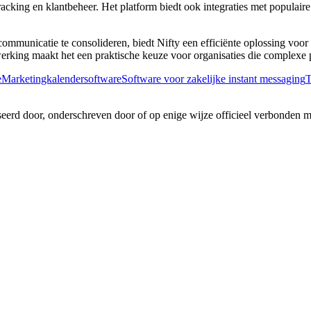
racking en klantbeheer. Het platform biedt ook integraties met popula
mmunicatie te consolideren, biedt Nifty een efficiënte oplossing voor 
werking maakt het een praktische keuze voor organisaties die complexe 
e
Marketingkalendersoftware
Software voor zakelijke instant messaging
T
iseerd door, onderschreven door of op enige wijze officieel verbonden 