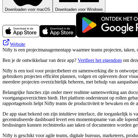
Downloaden voor macOS
Downloaden voor Windows
Website
Nifty is een projectmanagementapp waarmee teams projecten, taken,
Ben je de ontwikkelaar van deze app?
Verifieer het eigendom
om deze
Nifty is een tool voor projectbeheer en samenwerking die is ontworp
gebruikers projecten efficiënt plannen, volgen en opleveren door vis
meerdere projecten overzichtelijk beheren, met behulp van aanpasbare
Belangrijke functies zijn onder meer realtime samenwerking aan docum
voortgangsoverzichten biedt. Het platform ondersteunt op rollen geba
rapportagetools helpt Nifty teams de productiviteit te bewaken en de
De app staat bekend om zijn intuïtieve interface, die toegankelijk is
gecentraliseerde dashboard levert een momentopname van alle lopende
beslissingen kunnen rechtstreeks aan taken of documenten worden gekop
Nifty is geschikt voor agile teams, digitale bureaus, marketeers, produ