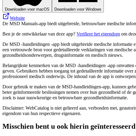
Downloaden voor macOS
Downloaden voor Windows
Website
De MSD Manuals-app biedt uitgebreide, betrouwbare medische informa
Ben je de ontwikkelaar van deze app?
Verifieer het eigendom
om deze
De MSD -handleidingen -app biedt uitgebreide medische informatie en
een vertrouwde bron voor gedetailleerde verklaringen van medische a
gezondheidsonderwerpen, drugsinformatie en medisch nieuws.
Belangrijkste kenmerken van de MSD -handleidingen -app omvatten de
geven. Gebruikers hebben toegang tot gedetailleerde informatie over
professioneel medisch onderwijs. De inhoud van de app is ontworpen o
Door gebruik te maken van de MSD-handleidingen-app, kunnen gebrui
beter geïnformeerde beslissingen nemen over hun gezondheid of de 
zoek is naar nauwkeurige en betrouwbare gezondheidsinformatie.
Disclaimer: WebCatalog is niet gelieerd aan, verbonden met, geautor
eigendom van hun respectieve eigenaren.
Misschien bent u ook hierin geïnteresseerd