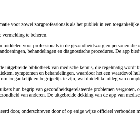
tie voor zowel zorgprofessionals als het publiek in een toegankelijke
 vermelding te beheren.
 middelen voor professionals in de gezondheidszorg en personen die op
andoeningen, behandelingen en diagnostische procedures. De app biedt 
 uitgebreide bibliotheek van medische kennis, die regelmatig wordt b
 ziekten, symptomen en behandelingen, waardoor het een waardevol hul
m toegankelijk en begrijpelijk te zijn, wat duidelijke uitleg van comp
kers hun begrip van gezondheidsgerelateerde problemen vergroten, o
gezondheid van anderen. De uitgebreide dekking van de app van medisc
iseerd door, onderschreven door of op enige wijze officieel verbonde