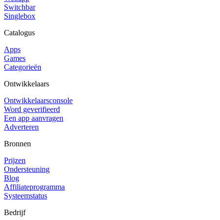
Switchbar
Singlebox
Catalogus
Apps
Games
Categorieën
Ontwikkelaars
Ontwikkelaarsconsole
Word geverifieerd
Een app aanvragen
Adverteren
Bronnen
Prijzen
Ondersteuning
Blog
Affiliateprogramma
Systeemstatus
Bedrijf