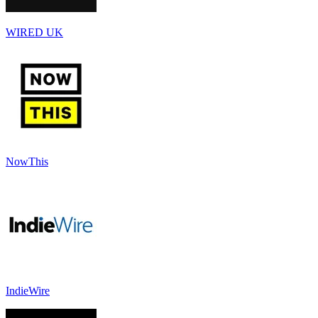
WIRED UK
NowThis
IndieWire