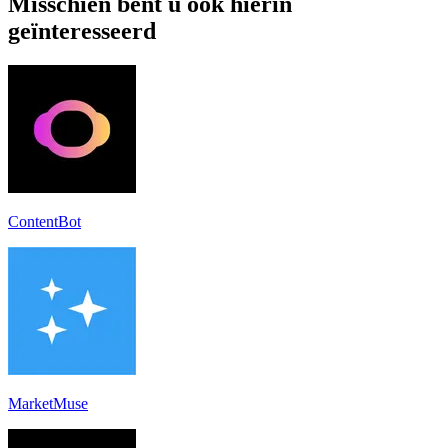
Misschien bent u ook hierin
geïnteresseerd
ContentBot
MarketMuse