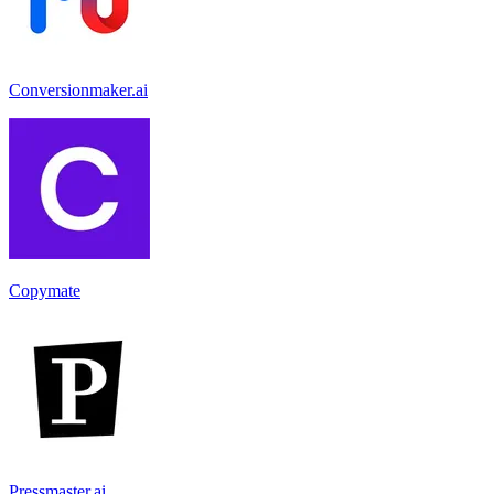
Conversionmaker.ai
Copymate
Pressmaster.ai