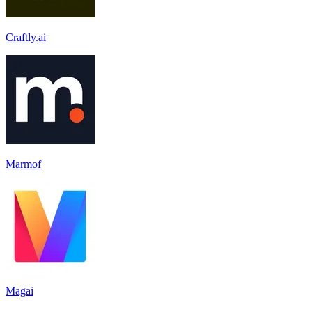
Craftly.ai
Marmof
Magai