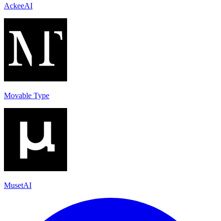
AckeeAI
Movable Type
MusetAI