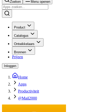
Zoeken
Menu openen
Product
Catalogus
Ontwikkelaars
Bronnen
Prijzen
Inloggen
Home
Apps
Productiviteit
@Mail2000