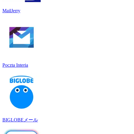
MailJerry
Poczta Interia
BIGLOBEメール