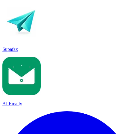
Supafax
AI Emaily