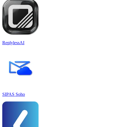
ReplylessAI
SIPAS Soho