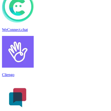
WeConnect.chat
Cliengo