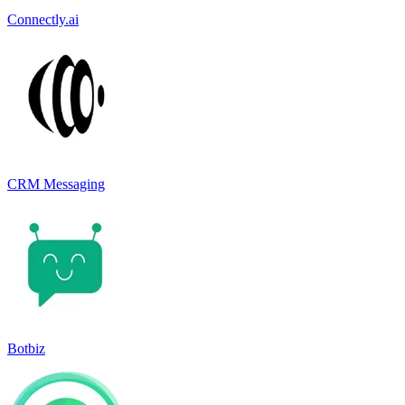
Connectly.ai
CRM Messaging
Botbiz