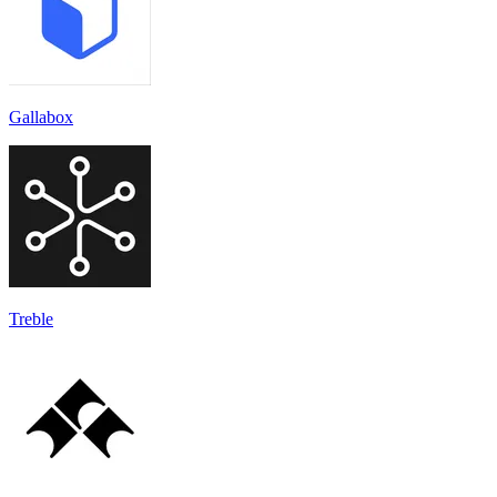
Gallabox
Treble