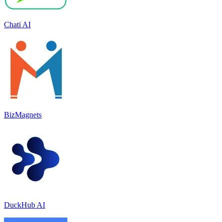
Chati AI
BizMagnets
DuckHub AI