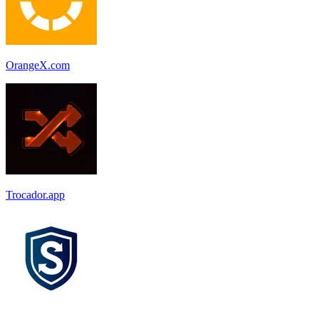
OrangeX.com
Trocador.app