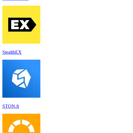
StealthEX
STON.fi