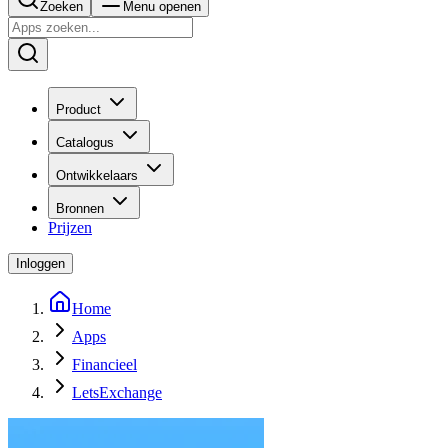
Zoeken
Menu openen
Product
Catalogus
Ontwikkelaars
Bronnen
Prijzen
Inloggen
Home
Apps
Financieel
LetsExchange