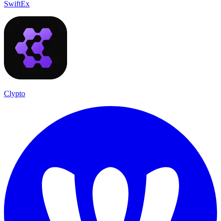
SwiftEx
Clypto