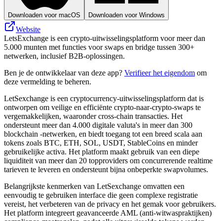
Downloaden voor macOS
Downloaden voor Windows
Website
LetsExchange is een crypto-uitwisselingsplatform voor meer dan
5.000 munten met functies voor swaps en bridge tussen 300+
netwerken, inclusief B2B-oplossingen.
Ben je de ontwikkelaar van deze app?
Verifieer het eigendom
om
deze vermelding te beheren.
LetSexchange is een cryptocurrency-uitwisselingsplatform dat is
ontworpen om veilige en efficiënte crypto-naar-crypto-swaps te
vergemakkelijken, waaronder cross-chain transacties. Het
ondersteunt meer dan 4.000 digitale valuta's in meer dan 300
blockchain -netwerken, en biedt toegang tot een breed scala aan
tokens zoals BTC, ETH, SOL, USDT, StableCoins en minder
gebruikelijke activa. Het platform maakt gebruik van een diepe
liquiditeit van meer dan 20 topproviders om concurrerende realtime
tarieven te leveren en ondersteunt bijna onbeperkte swapvolumes.
Belangrijkste kenmerken van LetSexchange omvatten een
eenvoudig te gebruiken interface die geen complexe registratie
vereist, het verbeteren van de privacy en het gemak voor gebruikers.
Het platform integreert geavanceerde AML (anti-witwaspraktijken)