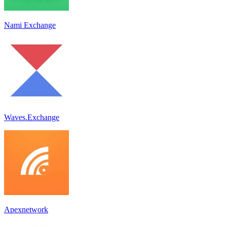
Nami Exchange
Waves.Exchange
Apexnetwork