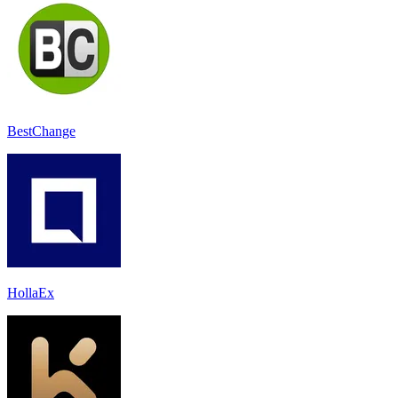
BestChange
HollaEx