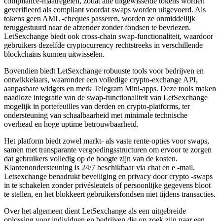
compliance-maatregelen, zodat alle uitgewisselde tokens worden
geverifieerd als compliant voordat swaps worden uitgevoerd. Als
tokens geen AML -cheques passeren, worden ze onmiddellijk
teruggestuurd naar de afzender zonder fondsen te bevriezen.
LetSexchange biedt ook cross-chain swap-functionaliteit, waardoor
gebruikers dezelfde cryptocurrency rechtstreeks in verschillende
blockchains kunnen uitwisselen.
Bovendien biedt LetSexchange robuuste tools voor bedrijven en
ontwikkelaars, waaronder een volledige crypto-exchange API,
aanpasbare widgets en merk Telegram Mini-apps. Deze tools maken
naadloze integratie van de swap-functionaliteit van LetSexchange
mogelijk in portefeuilles van derden en crypto-platforms, ter
ondersteuning van schaalbaarheid met minimale technische
overhead en hoge uptime betrouwbaarheid.
Het platform biedt zowel markt- als vaste rente-opties voor swaps,
samen met transparante vergoedingsstructuren om ervoor te zorgen
dat gebruikers volledig op de hoogte zijn van de kosten.
Klantenondersteuning is 24/7 beschikbaar via chat en e -mail.
Letsexchange benadrukt beveiliging en privacy door crypto -swaps
in te schakelen zonder privésleutels of persoonlijke gegevens bloot
te stellen, en het blokkeert gebruikersfondsen niet tijdens transacties.
Over het algemeen dient LetSexchange als een uitgebreide
oplossing voor individuen en bedrijven die op zoek zijn naar een