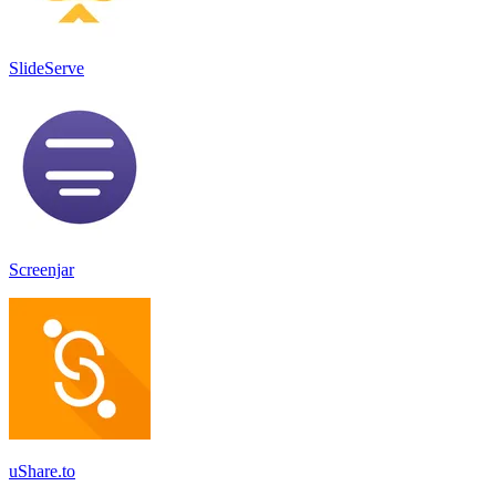
SlideServe
Screenjar
uShare.to