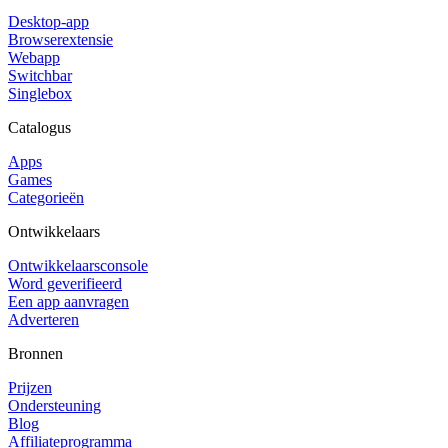
Desktop-app
Browserextensie
Webapp
Switchbar
Singlebox
Catalogus
Apps
Games
Categorieën
Ontwikkelaars
Ontwikkelaarsconsole
Word geverifieerd
Een app aanvragen
Adverteren
Bronnen
Prijzen
Ondersteuning
Blog
Affiliateprogramma