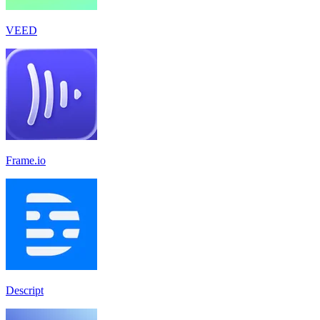
VEED
Frame.io
Descript