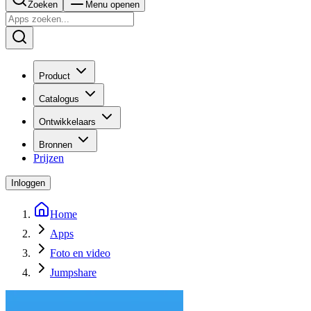
Zoeken
Menu openen
Product
Catalogus
Ontwikkelaars
Bronnen
Prijzen
Inloggen
Home
Apps
Foto en video
Jumpshare