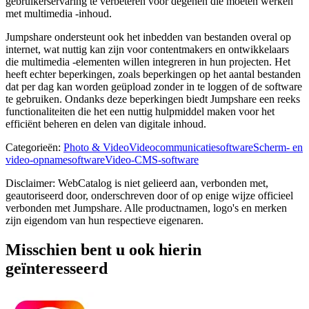
gebruikerservaring te verbeteren voor degenen die moeten werken
met multimedia -inhoud.
Jumpshare ondersteunt ook het inbedden van bestanden overal op
internet, wat nuttig kan zijn voor contentmakers en ontwikkelaars
die multimedia -elementen willen integreren in hun projecten. Het
heeft echter beperkingen, zoals beperkingen op het aantal bestanden
dat per dag kan worden geüpload zonder in te loggen of de software
te gebruiken. Ondanks deze beperkingen biedt Jumpshare een reeks
functionaliteiten die het een nuttig hulpmiddel maken voor het
efficiënt beheren en delen van digitale inhoud.
Categorieën
:
Photo & Video
Videocommunicatiesoftware
Scherm- en
video-opnamesoftware
Video-CMS-software
Disclaimer: WebCatalog is niet gelieerd aan, verbonden met,
geautoriseerd door, onderschreven door of op enige wijze officieel
verbonden met Jumpshare. Alle productnamen, logo's en merken
zijn eigendom van hun respectieve eigenaren.
Misschien bent u ook hierin
geïnteresseerd