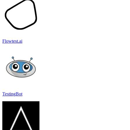
Flowtest.ai
TestingBot