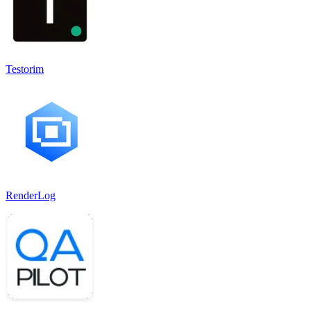
Testorim
RenderLog