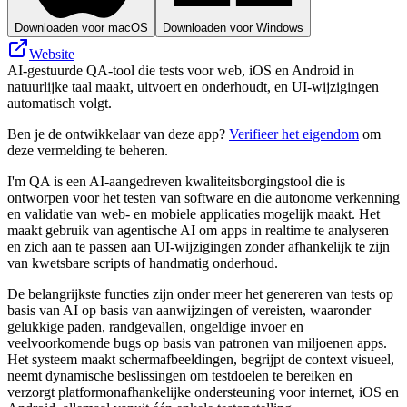
Downloaden voor macOS
Downloaden voor Windows
Website
AI-gestuurde QA-tool die tests voor web, iOS en Android in
natuurlijke taal maakt, uitvoert en onderhoudt, en UI-wijzigingen
automatisch volgt.
Ben je de ontwikkelaar van deze app?
Verifieer het eigendom
om
deze vermelding te beheren.
I'm QA is een AI-aangedreven kwaliteitsborgingstool die is
ontworpen voor het testen van software en die autonome verkenning
en validatie van web- en mobiele applicaties mogelijk maakt. Het
maakt gebruik van agentische AI ​​om apps in realtime te analyseren
en zich aan te passen aan UI-wijzigingen zonder afhankelijk te zijn
van kwetsbare scripts of handmatig onderhoud.
De belangrijkste functies zijn onder meer het genereren van tests op
basis van AI op basis van aanwijzingen of vereisten, waaronder
gelukkige paden, randgevallen, ongeldige invoer en
veelvoorkomende bugs op basis van patronen van miljoenen apps.
Het systeem maakt schermafbeeldingen, begrijpt de context visueel,
neemt dynamische beslissingen om testdoelen te bereiken en
verzorgt platformonafhankelijke ondersteuning voor internet, iOS en