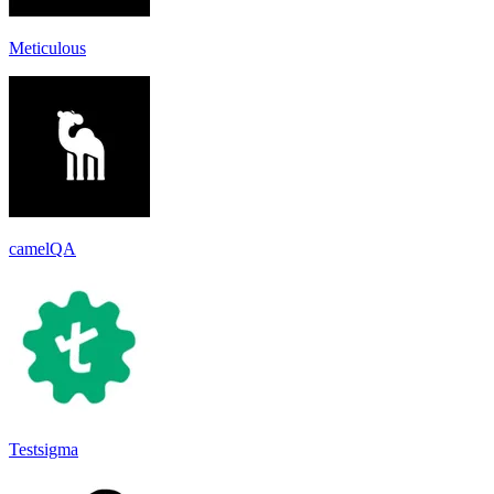
Meticulous
camelQA
Testsigma