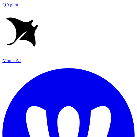
QApilot
Manta AI