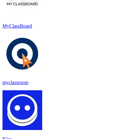
MyClassBoard
myclassroom
Klas