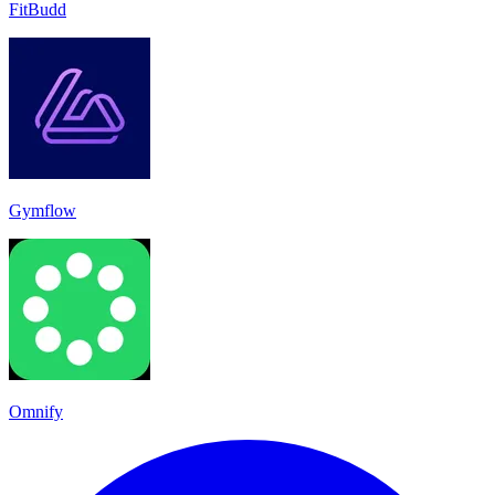
FitBudd
Gymflow
Omnify