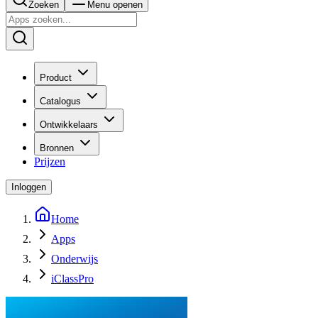
Zoeken
Menu openen
Product
Catalogus
Ontwikkelaars
Bronnen
Prijzen
Inloggen
Home
Apps
Onderwijs
iClassPro