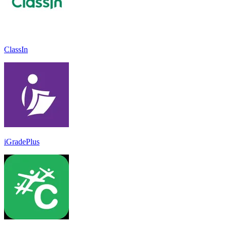
ClassIn
iGradePlus