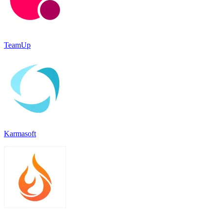
TeamUp
Karmasoft