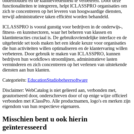
onderhouden en de klanttevredenheid te verbeteren. Door deze
functionaliteiten te integreren, helpt ICLASSPRO organisaties om
zich te concentreren op het leveren van hoogwaardige diensten,
terwijl administratieve taken efficiënt worden behandeld.
ICLASSPRO is vooral gunstig voor bedrijven in de onderwijs-,
fitness- en kunstsectoren, waar het beheren van klassen en
klantinteracties cruciaal is. De gebruiksvriendelijke interface en de
uitgebreide set tools maken het een ideale keuze voor organisaties
die hun activiteiten willen optimaliseren en de klantervaring willen
verbeteren. Door gebruik te maken van ICLASSPRO, kunnen
bedrijven hun workflows stroomlijnen, administratieve lasten
verminderen en zich concentreren op het verlenen van uitstekende
diensten aan hun klanten.
Categorieën
:
Education
Studiobeheersoftware
Disclaimer: WebCatalog is niet gelieerd aan, verbonden met,
geautoriseerd door, onderschreven door of op enige wijze officieel
verbonden met iClassPro. Alle productnamen, logo's en merken zijn
eigendom van hun respectieve eigenaren.
Misschien bent u ook hierin
geïnteresseerd