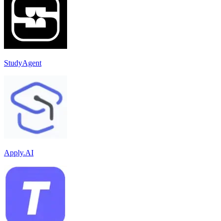
StudyAgent
Apply.AI