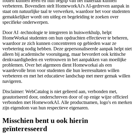
fouten kunnen leren en hun begrip van het materiaal kunnen
verbeteren. Bovendien stelt HomeworkAi's AI-gedreven aanpak in
staat om natuurlijke taal te verwerken, waardoor het voor studenten
gemakkelijker wordt om uitleg en begeleiding te zoeken over
specifieke onderwerpen.
Door AI -technologie te integreren in huiswerkhulp, helpt
HomeWorkai studenten om hun opdrachten effectiever te beheren,
waardoor ze zich kunnen concentreren op gebieden waar ze
verbetering nodig hebben. Deze gepersonaliseerde aanpak helpt niet
alleen bij academische vooruitgang, maar bevordert ook kritische
denkvaardigheden en vertrouwen in het aanpakken van moeilijke
problemen. Over het algemeen dient Homeworkai als een
waardevolle bron voor studenten die hun leerresultaten willen
verbeteren en met het educatieve landschap met meer gemak willen
navigeren.
Disclaimer: WebCatalog is niet gelieerd aan, verbonden met,
geautoriseerd door, onderschreven door of op enige wijze officieel
verbonden met HomeworkAI. Alle productnamen, logo's en merken
zijn eigendom van hun respectieve eigenaren.
Misschien bent u ook hierin
geïnteresseerd