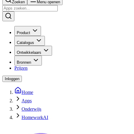
Zoeken
Menu openen
Product
Catalogus
Ontwikkelaars
Bronnen
Prijzen
Inloggen
Home
Apps
Onderwijs
HomeworkAI