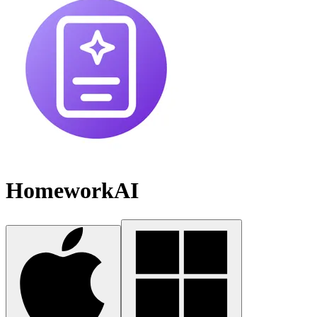
HomeworkAI