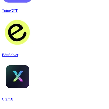
TutorGPT
EduSolver
CramX