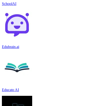
SchoolAI
Edubrain.ai
Educato AI