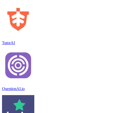
TutorAI
QuestionAI.io