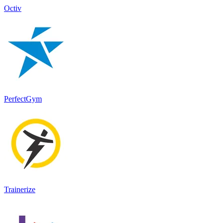
Octiv
PerfectGym
Trainerize