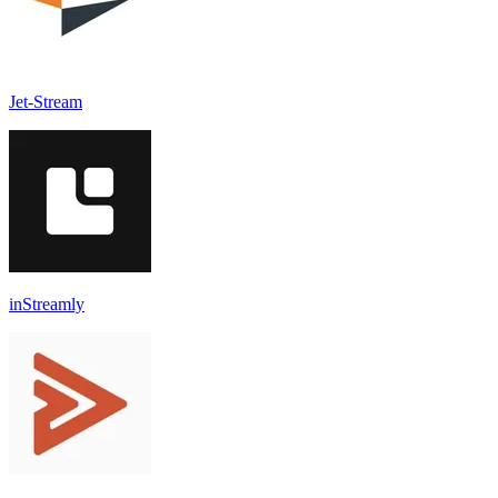
Jet-Stream
inStreamly