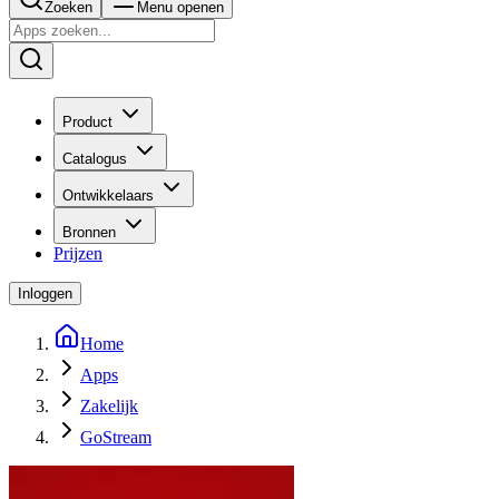
Zoeken
Menu openen
Product
Catalogus
Ontwikkelaars
Bronnen
Prijzen
Inloggen
Home
Apps
Zakelijk
GoStream