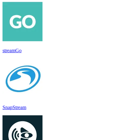
streamGo
SnapStream