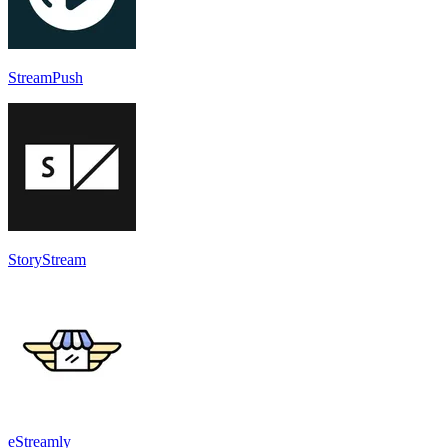
StreamPush
StoryStream
eStreamly