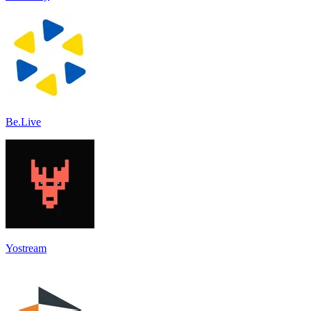
Be.Live
Yostream