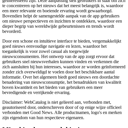
geïnteresseerd zijn. Deze aanpassing stelt gebruikers in staat om zich
te concentreren op het nieuws dat het meest belangrijk is, waardoor
een meer relevante en boeiende ervaring wordt gewaarborgd.
Bovendien helpt de samengestelde aanpak van de app gebruikers
om nieuwe perspectieven en inzichten te ontdekken, waardoor een
dieper begrip van wereldwijde gebeurtenissen en trends wordt
bevorderd.
Door een schone en intuïtieve interface te bieden, vergemakkelijkt
goed nieuws eenvoudige navigatie en lezen, waardoor het
toegankelijk is voor zowel casual als toegewijde
nieuwsconsumenten. Het ontwerp van de app zorgt ervoor dat
gebruikers snel nieuwsverhalen kunnen vinden en verkennen die
zich aansluiten bij hun interesses, waardoor ze worden geïnformeerd
zonder zich overweldigd te voelen door het beschikbare aantal
informatie. Over het algemeen biedt goed nieuws een doordachte
benadering van nieuwsconsumptie, het benadrukken van kwaliteit
boven kwantiteit en het bieden van gebruikers een meer
bevredigende en verrijkende ervaring.
Disclaimer: WebCatalog is niet gelieerd aan, verbonden met,
geautoriseerd door, onderschreven door of op enige wijze officieel
verbonden met Good News. Alle productnamen, logo's en merken
zijn eigendom van hun respectieve eigenaren.