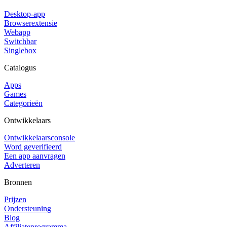
Desktop-app
Browserextensie
Webapp
Switchbar
Singlebox
Catalogus
Apps
Games
Categorieën
Ontwikkelaars
Ontwikkelaarsconsole
Word geverifieerd
Een app aanvragen
Adverteren
Bronnen
Prijzen
Ondersteuning
Blog
Affiliateprogramma