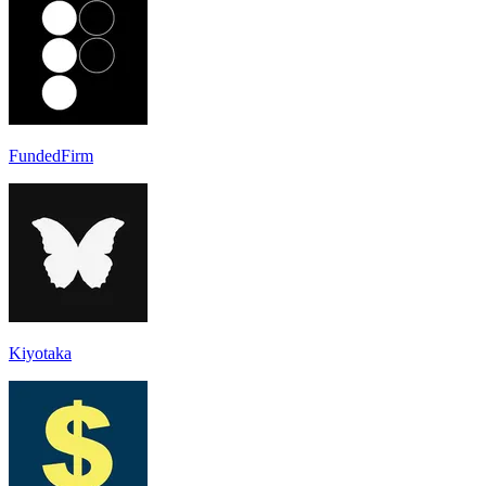
FundedFirm
Kiyotaka