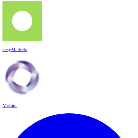
easyMarkets
Mobius