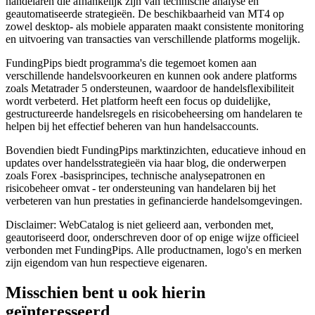
handelaren die afhankelijk zijn van technische analyse en
geautomatiseerde strategieën. De beschikbaarheid van MT4 op
zowel desktop- als mobiele apparaten maakt consistente monitoring
en uitvoering van transacties van verschillende platforms mogelijk.
FundingPips biedt programma's die tegemoet komen aan
verschillende handelsvoorkeuren en kunnen ook andere platforms
zoals Metatrader 5 ondersteunen, waardoor de handelsflexibiliteit
wordt verbeterd. Het platform heeft een focus op duidelijke,
gestructureerde handelsregels en risicobeheersing om handelaren te
helpen bij het effectief beheren van hun handelsaccounts.
Bovendien biedt FundingPips marktinzichten, educatieve inhoud en
updates over handelsstrategieën via haar blog, die onderwerpen
zoals Forex -basisprincipes, technische analysepatronen en
risicobeheer omvat - ter ondersteuning van handelaren bij het
verbeteren van hun prestaties in gefinancierde handelsomgevingen.
Disclaimer: WebCatalog is niet gelieerd aan, verbonden met,
geautoriseerd door, onderschreven door of op enige wijze officieel
verbonden met FundingPips. Alle productnamen, logo's en merken
zijn eigendom van hun respectieve eigenaren.
Misschien bent u ook hierin
geïnteresseerd