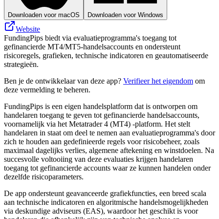
Downloaden voor macOS
Downloaden voor Windows
Website
FundingPips biedt via evaluatieprogramma's toegang tot
gefinancierde MT4/MT5-handelsaccounts en ondersteunt
risicoregels, grafieken, technische indicatoren en geautomatiseerde
strategieën.
Ben je de ontwikkelaar van deze app?
Verifieer het eigendom
om
deze vermelding te beheren.
FundingPips is een eigen handelsplatform dat is ontworpen om
handelaren toegang te geven tot gefinancierde handelsaccounts,
voornamelijk via het Metatrader 4 (MT4) -platform. Het stelt
handelaren in staat om deel te nemen aan evaluatieprogramma's door
zich te houden aan gedefinieerde regels voor risicobeheer, zoals
maximaal dagelijks verlies, algemene aftekening en winstdoelen. Na
succesvolle voltooiing van deze evaluaties krijgen handelaren
toegang tot gefinancierde accounts waar ze kunnen handelen onder
dezelfde risicoparameters.
De app ondersteunt geavanceerde grafiekfuncties, een breed scala
aan technische indicatoren en algoritmische handelsmogelijkheden
via deskundige adviseurs (EAS), waardoor het geschikt is voor