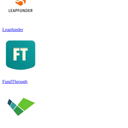
Leapfunder
FundThrough