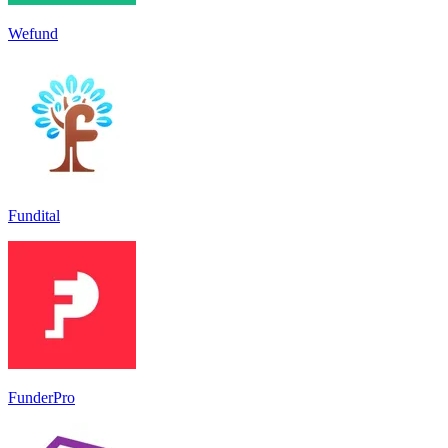
Wefund
Fundital
FunderPro