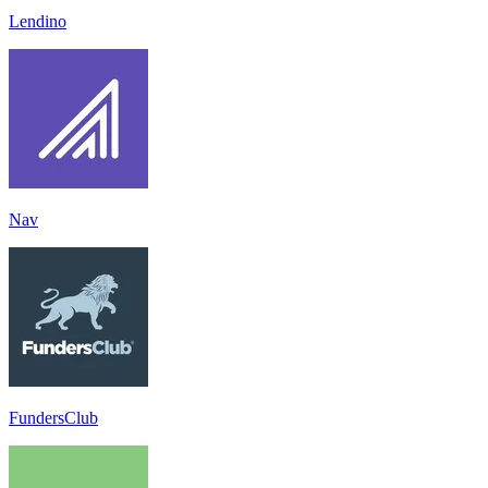
Lendino
Nav
FundersClub