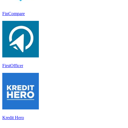
FinCompare
FirstOfficer
Kredit Hero