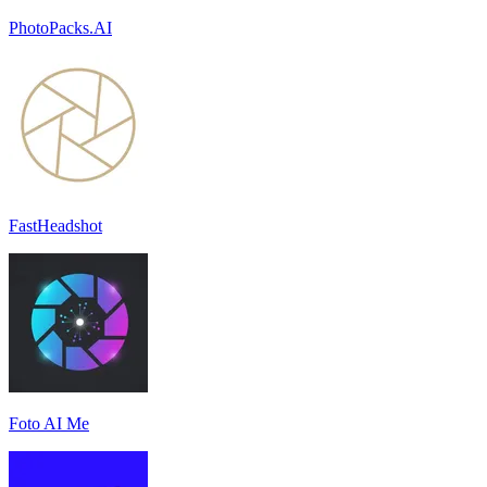
PhotoPacks.AI
FastHeadshot
Foto AI Me