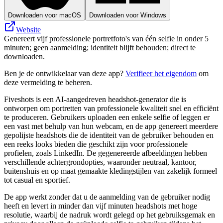
Downloaden voor macOS
Downloaden voor Windows
Website
Genereert vijf professionele portretfoto's van één selfie in onder 5
minuten; geen aanmelding; identiteit blijft behouden; direct te
downloaden.
Ben je de ontwikkelaar van deze app?
Verifieer het eigendom
om
deze vermelding te beheren.
Fiveshots is een AI-aangedreven headshot-generator die is
ontworpen om portretten van professionele kwaliteit snel en efficiënt
te produceren. Gebruikers uploaden een enkele selfie of leggen er
een vast met behulp van hun webcam, en de app genereert meerdere
gepolijste headshots die de identiteit van de gebruiker behouden en
een reeks looks bieden die geschikt zijn voor professionele
profielen, zoals LinkedIn. De gegenereerde afbeeldingen hebben
verschillende achtergrondopties, waaronder neutraal, kantoor,
buitenshuis en op maat gemaakte kledingstijlen van zakelijk formeel
tot casual en sportief.
De app werkt zonder dat u de aanmelding van de gebruiker nodig
heeft en levert in minder dan vijf minuten headshots met hoge
resolutie, waarbij de nadruk wordt gelegd op het gebruiksgemak en