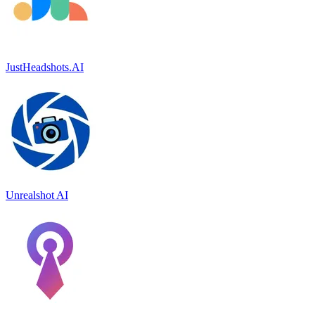
JustHeadshots.AI
Unrealshot AI