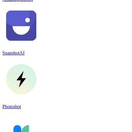
SnapshotAI
Photoshot