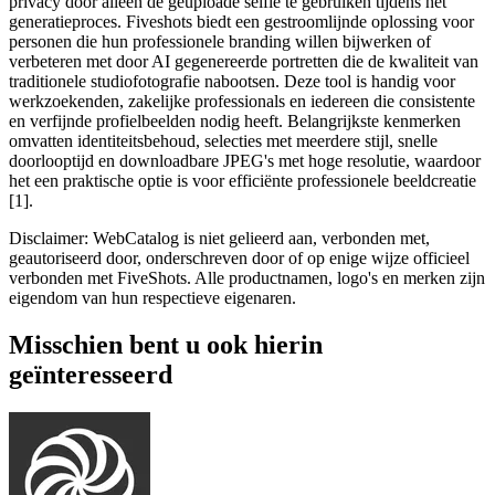
privacy door alleen de geüploade selfie te gebruiken tijdens het
generatieproces. Fiveshots biedt een gestroomlijnde oplossing voor
personen die hun professionele branding willen bijwerken of
verbeteren met door AI gegenereerde portretten die de kwaliteit van
traditionele studiofotografie nabootsen. Deze tool is handig voor
werkzoekenden, zakelijke professionals en iedereen die consistente
en verfijnde profielbeelden nodig heeft. Belangrijkste kenmerken
omvatten identiteitsbehoud, selecties met meerdere stijl, snelle
doorlooptijd en downloadbare JPEG's met hoge resolutie, waardoor
het een praktische optie is voor efficiënte professionele beeldcreatie
[1].
Disclaimer: WebCatalog is niet gelieerd aan, verbonden met,
geautoriseerd door, onderschreven door of op enige wijze officieel
verbonden met FiveShots. Alle productnamen, logo's en merken zijn
eigendom van hun respectieve eigenaren.
Misschien bent u ook hierin
geïnteresseerd