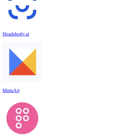
Headshotly.ai
MotuArt