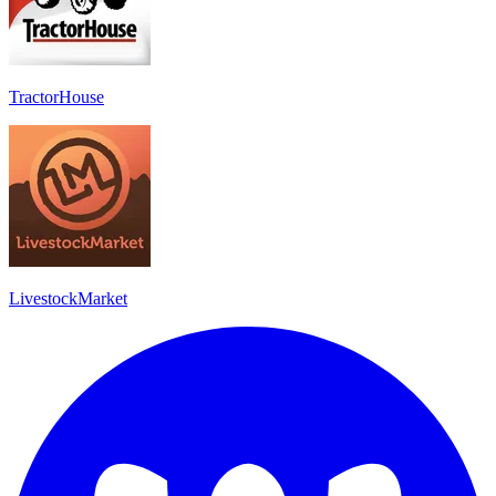
TractorHouse
LivestockMarket