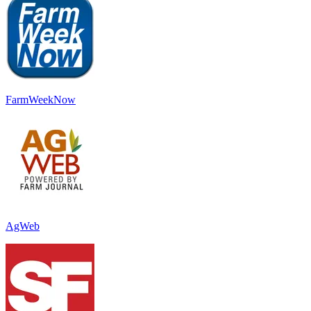
FarmWeekNow
AgWeb