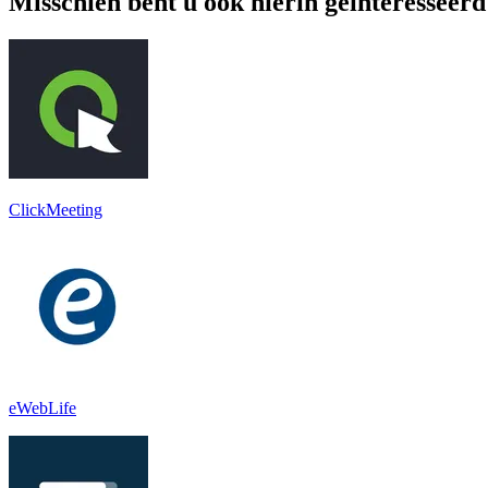
Misschien bent u ook hierin geïnteresseerd
ClickMeeting
eWebLife