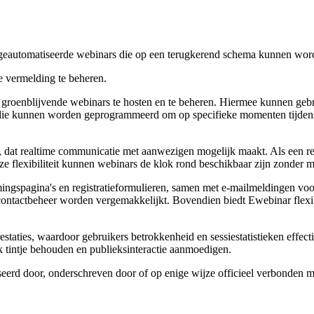
, geautomatiseerde webinars die op een terugkerend schema kunnen word
 vermelding te beheren.
, groenblijvende webinars te hosten en te beheren. Hiermee kunnen gebr
r, die kunnen worden geprogrammeerd om op specifieke momenten tijdens
 dat realtime communicatie met aanwezigen mogelijk maakt. Als een rea
 flexibiliteit kunnen webinars de klok rond beschikbaar zijn zonder mo
ingspagina's en registratieformulieren, samen met e-mailmeldingen voo
contactbeheer worden vergemakkelijkt. Bovendien biedt Ewebinar flexibe
taties, waardoor gebruikers betrokkenheid en sessiestatistieken effect
 tintje behouden en publieksinteractie aanmoedigen.
iseerd door, onderschreven door of op enige wijze officieel verbonden