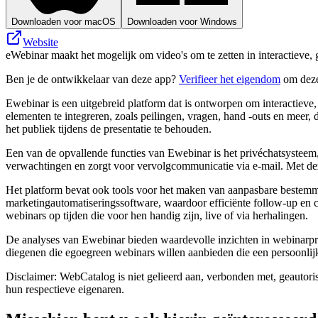
Downloaden voor macOS
Downloaden voor Windows
Website
eWebinar maakt het mogelijk om video's om te zetten in interactieve
Ben je de ontwikkelaar van deze app?
Verifieer het eigendom
om deze
Ewebinar is een uitgebreid platform dat is ontworpen om interactieve
elementen te integreren, zoals peilingen, vragen, hand -outs en mee
het publiek tijdens de presentatie te behouden.
Een van de opvallende functies van Ewebinar is het privéchatsysteem,
verwachtingen en zorgt voor vervolgcommunicatie via e-mail. Met deze
Het platform bevat ook tools voor het maken van aanpasbare bestemm
marketingautomatiseringssoftware, waardoor efficiënte follow-up en 
webinars op tijden die voor hen handig zijn, live of via herhalingen.
De analyses van Ewebinar bieden waardevolle inzichten in webinarpres
diegenen die egoegreen webinars willen aanbieden die een persoonlijk
Disclaimer: WebCatalog is niet gelieerd aan, verbonden met, geautor
hun respectieve eigenaren.