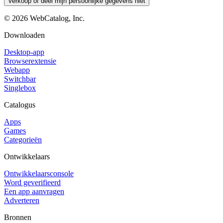
Verkoop of deel mijn persoonlijke gegevens niet
©
2026
WebCatalog, Inc.
Downloaden
Desktop-app
Browserextensie
Webapp
Switchbar
Singlebox
Catalogus
Apps
Games
Categorieën
Ontwikkelaars
Ontwikkelaarsconsole
Word geverifieerd
Een app aanvragen
Adverteren
Bronnen