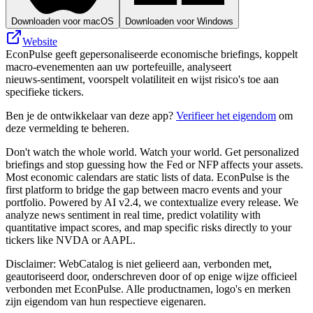
Downloaden voor macOS
Downloaden voor Windows
Website
EconPulse geeft gepersonaliseerde economische briefings, koppelt
macro-evenementen aan uw portefeuille, analyseert
nieuws‑sentiment, voorspelt volatiliteit en wijst risico's toe aan
specifieke tickers.
Ben je de ontwikkelaar van deze app?
Verifieer het eigendom
om
deze vermelding te beheren.
Don't watch the whole world. Watch your world. Get personalized
briefings and stop guessing how the Fed or NFP affects your assets.
Most economic calendars are static lists of data. EconPulse is the
first platform to bridge the gap between macro events and your
portfolio. Powered by AI v2.4, we contextualize every release. We
analyze news sentiment in real time, predict volatility with
quantitative impact scores, and map specific risks directly to your
tickers like NVDA or AAPL.
Disclaimer: WebCatalog is niet gelieerd aan, verbonden met,
geautoriseerd door, onderschreven door of op enige wijze officieel
verbonden met EconPulse. Alle productnamen, logo's en merken
zijn eigendom van hun respectieve eigenaren.