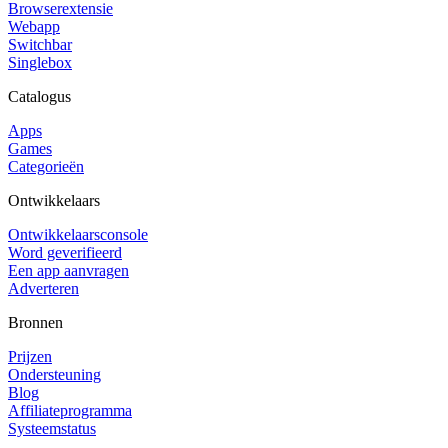
Browserextensie
Webapp
Switchbar
Singlebox
Catalogus
Apps
Games
Categorieën
Ontwikkelaars
Ontwikkelaarsconsole
Word geverifieerd
Een app aanvragen
Adverteren
Bronnen
Prijzen
Ondersteuning
Blog
Affiliateprogramma
Systeemstatus