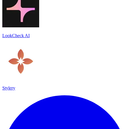
LookCheck AI
Stylery