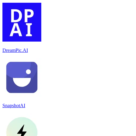
DreamPic.AI
SnapshotAI