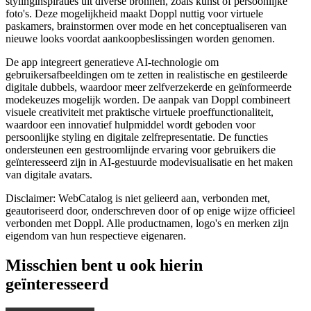
stylinginspiraties uit diverse bronnen, zoals kunst of persoonlijke
foto's. Deze mogelijkheid maakt Doppl nuttig voor virtuele
paskamers, brainstormen over mode en het conceptualiseren van
nieuwe looks voordat aankoopbeslissingen worden genomen.
De app integreert generatieve AI-technologie om
gebruikersafbeeldingen om te zetten in realistische en gestileerde
digitale dubbels, waardoor meer zelfverzekerde en geïnformeerde
modekeuzes mogelijk worden. De aanpak van Doppl combineert
visuele creativiteit met praktische virtuele proeffunctionaliteit,
waardoor een innovatief hulpmiddel wordt geboden voor
persoonlijke styling en digitale zelfrepresentatie. De functies
ondersteunen een gestroomlijnde ervaring voor gebruikers die
geïnteresseerd zijn in AI-gestuurde modevisualisatie en het maken
van digitale avatars.
Disclaimer: WebCatalog is niet gelieerd aan, verbonden met,
geautoriseerd door, onderschreven door of op enige wijze officieel
verbonden met Doppl. Alle productnamen, logo's en merken zijn
eigendom van hun respectieve eigenaren.
Misschien bent u ook hierin
geïnteresseerd