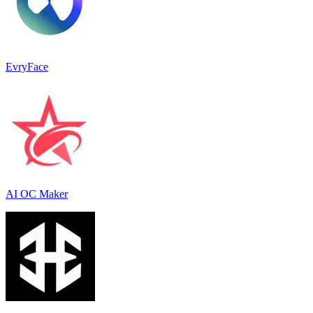
EvryFace
AI OC Maker