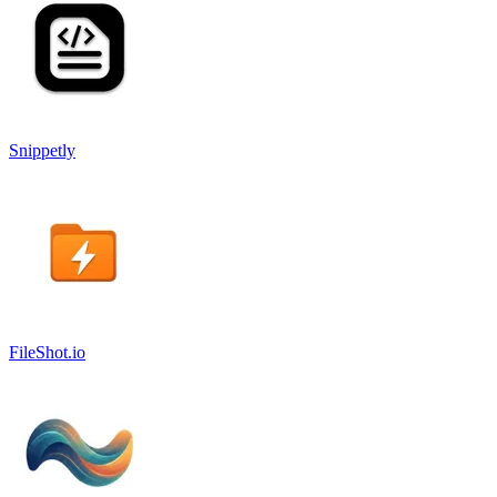
Snippetly
FileShot.io