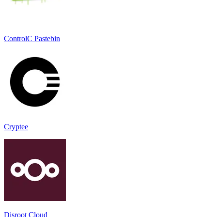
ControlC Pastebin
Cryptee
Disroot Cloud