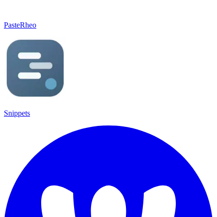
PasteRheo
Snippets