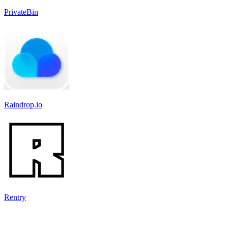
PrivateBin
Raindrop.io
Rentry