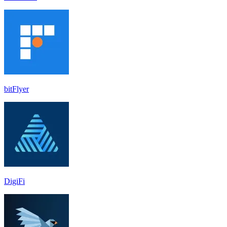
bitFlyer
DigiFi