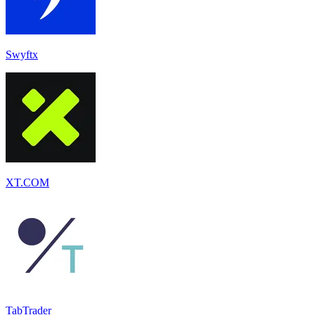
Swyftx
XT.COM
TabTrader