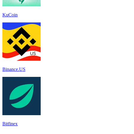
KuCoin
Binance.US
Bitfinex