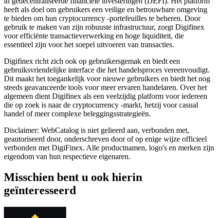
in gedecentraliseerde financiële investeringen (DEFI). Het platform
heeft als doel om gebruikers een veilige en betrouwbare omgeving
te bieden om hun cryptocurrency -portefeuilles te beheren. Door
gebruik te maken van zijn robuuste infrastructuur, zorgt Digifinex
voor efficiënte transactieverwerking en hoge liquiditeit, die
essentieel zijn voor het soepel uitvoeren van transacties.
Digifinex richt zich ook op gebruikersgemak en biedt een
gebruiksvriendelijke interface die het handelsproces vereenvoudigt.
Dit maakt het toegankelijk voor nieuwe gebruikers en biedt het nog
steeds geavanceerde tools voor meer ervaren handelaren. Over het
algemeen dient Digifinex als een veelzijdig platform voor iedereen
die op zoek is naar de cryptocurrency -markt, hetzij voor casual
handel of meer complexe beleggingsstrategieën.
Disclaimer: WebCatalog is niet gelieerd aan, verbonden met,
geautoriseerd door, onderschreven door of op enige wijze officieel
verbonden met DigiFinex. Alle productnamen, logo's en merken zijn
eigendom van hun respectieve eigenaren.
Misschien bent u ook hierin
geïnteresseerd