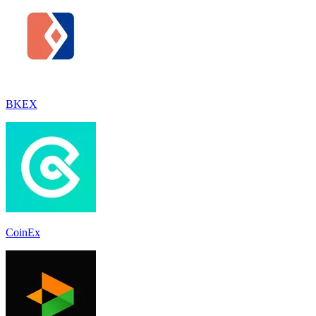
BKEX
CoinEx