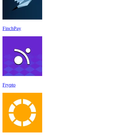
FinchPay
Frypto