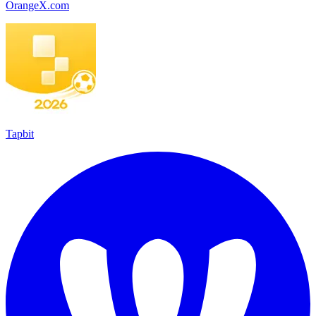
OrangeX.com
Tapbit