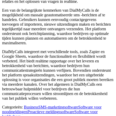
relaties en het oplossen van vragen in realtime.
Een van de belangrijkste kenmerken van DialMyCalls is de
mogelijkheid om massale geautomatiseerde sms -berichten af ​​te
handelen. Gebruikers kunnen eenvoudig contactgegevens
toevoegen of importeren, nieuwe uitzendingen maken en berichten
tegelijkertijd naar meerdere ontvangers verzenden. Het platform
ondersteunt ook berichtplanning, waardoor bedrijven op optimale
tijden kunnen plannen en automatiseren om de betrokkenheid te
maximaliseren.
DialMyCalls integreert met verschillende tools, zoals Zapier en
Google Sheets, waardoor de functionaliteit en flexibiliteit wordt
verbeterd. Het biedt realtime rapportage over het leveren en
betrokkenheid van berichten, waardoor bedrijven hun
communicatiestrategieën kunnen verfijnen. Bovendien ondersteunt
het platform spraakuitzendingen, waardoor het een uitgebreide
oplossing is voor organisaties die een groot publiek moeten bereiken
via meerdere kanalen. Over het algemeen is DialMyCalls een
betrouwbaar hulpmiddel voor bedrijven die hun
communicatieprocessen willen stroomlijnen en de betrokkenheid
van het publiek willen verbeteren.
Categorieën
:
Business
SMS-marketingsoftware
Software voor
noodmeldingen
Proactieve meldingssoftware
Software voor