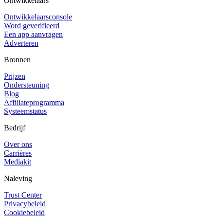
Ontwikkelaars
Ontwikkelaarsconsole
Word geverifieerd
Een app aanvragen
Adverteren
Bronnen
Prijzen
Ondersteuning
Blog
Affiliateprogramma
Systeemstatus
Bedrijf
Over ons
Carrières
Mediakit
Naleving
Trust Center
Privacybeleid
Cookiebeleid