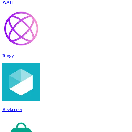
WATI
Ringy
Beekeeper