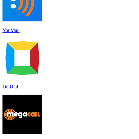
YouMail
DCDial