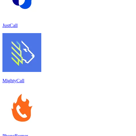
JustCall
MightyCall
PhoneBurner