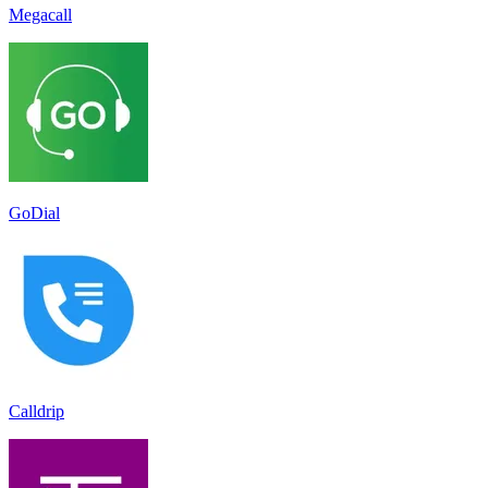
Megacall
GoDial
Calldrip