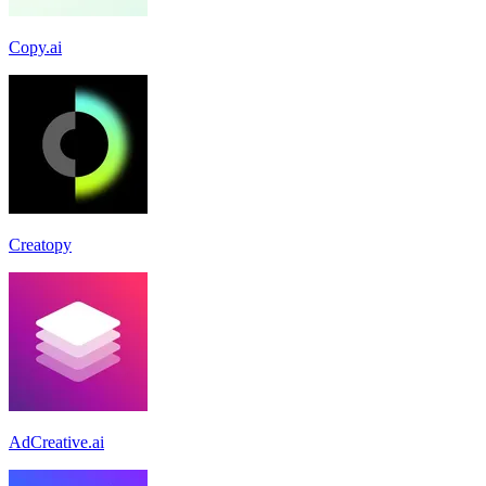
Copy.ai
Creatopy
AdCreative.ai