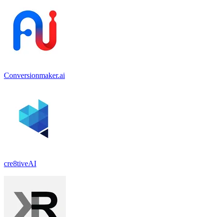
Conversionmaker.ai
cre8tiveAI