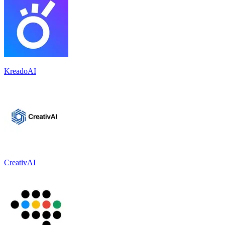
KreadoAI
CreativAI