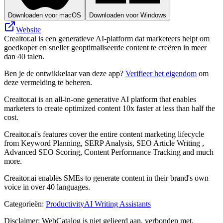
Downloaden voor macOS
Downloaden voor Windows
Website
Creaitor.ai is een generatieve AI-platform dat marketeers helpt om
goedkoper en sneller geoptimaliseerde content te creëren in meer
dan 40 talen.
Ben je de ontwikkelaar van deze app?
Verifieer het eigendom
om
deze vermelding te beheren.
Creaitor.ai is an all-in-one generative AI platform that enables
marketers to create optimized content 10x faster at less than half the
cost.
Creaitor.ai's features cover the entire content marketing lifecycle
from Keyword Planning, SERP Analysis, SEO Article Writing ,
Advanced SEO Scoring, Content Performance Tracking and much
more.
Creaitor.ai enables SMEs to generate content in their brand's own
voice in over 40 languages.
Categorieën
:
Productivity
AI Writing Assistants
Disclaimer: WebCatalog is niet gelieerd aan, verbonden met,