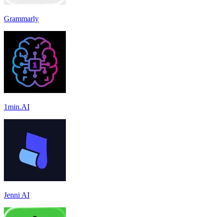
Grammarly
1min.AI
Jenni AI