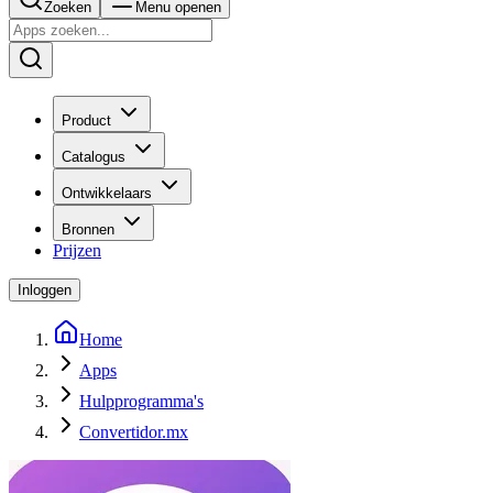
Zoeken
Menu openen
Product
Catalogus
Ontwikkelaars
Bronnen
Prijzen
Inloggen
Home
Apps
Hulpprogramma's
Convertidor.mx