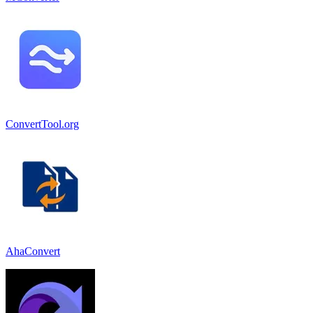
ConvertTool.org
AhaConvert