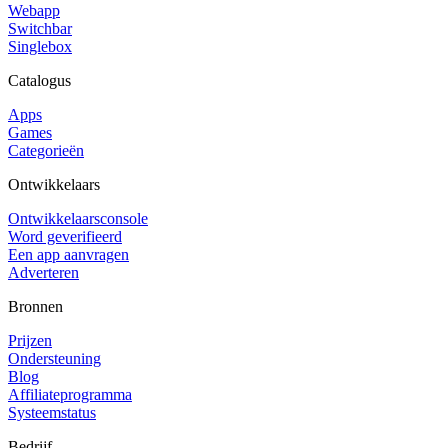
Webapp
Switchbar
Singlebox
Catalogus
Apps
Games
Categorieën
Ontwikkelaars
Ontwikkelaarsconsole
Word geverifieerd
Een app aanvragen
Adverteren
Bronnen
Prijzen
Ondersteuning
Blog
Affiliateprogramma
Systeemstatus
Bedrijf