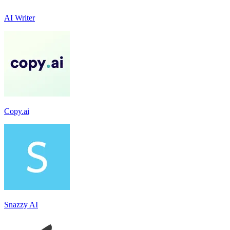
AI Writer
Copy.ai
Snazzy AI