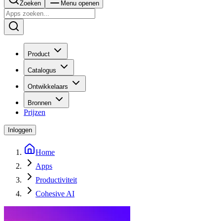
Zoeken
Menu openen
Product
Catalogus
Ontwikkelaars
Bronnen
Prijzen
Inloggen
Home
Apps
Productiviteit
Cohesive AI