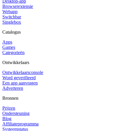
Desktop-app
Browserextensie
Webapp
Switchbar
Singlebox
Catalogus
Apps
Games
Categorieën
Ontwikkelaars
Ontwikkelaarsconsole
Word geverifieerd
Een app aanvragen
Adverteren
Bronnen
Prijzen
Ondersteuning
Blog
Affiliateprogramma
Systeemstatus