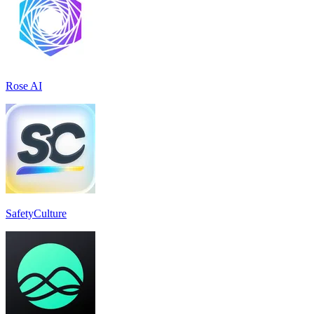
Rose AI
SafetyCulture