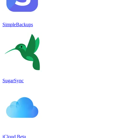
SimpleBackups
SugarSync
iCloud Beta