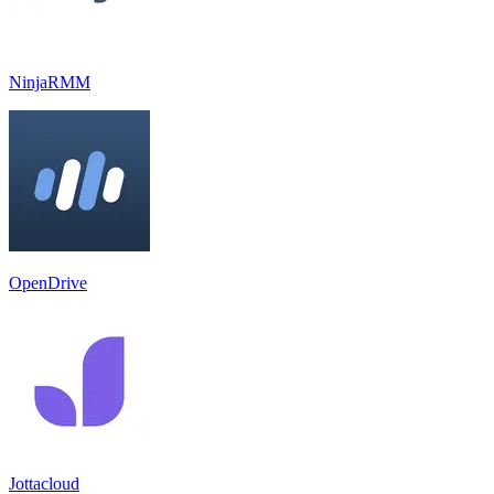
NinjaRMM
OpenDrive
Jottacloud