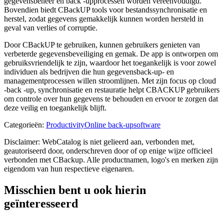
gegevensbeheer en back -upprocessen worden vereenvoudigd.
Bovendien biedt CBackUP tools voor bestandssynchronisatie en
herstel, zodat gegevens gemakkelijk kunnen worden hersteld in
geval van verlies of corruptie.
Door CBackUP te gebruiken, kunnen gebruikers genieten van
verbeterde gegevensbeveiliging en gemak. De app is ontworpen om
gebruiksvriendelijk te zijn, waardoor het toegankelijk is voor zowel
individuen als bedrijven die hun gegevensback-up- en
managementprocessen willen stroomlijnen. Met zijn focus op cloud
-back -up, synchronisatie en restauratie helpt CBACKUP gebruikers
om controle over hun gegevens te behouden en ervoor te zorgen dat
deze veilig en toegankelijk blijft.
Categorieën
:
Productivity
Online back-upsoftware
Disclaimer: WebCatalog is niet gelieerd aan, verbonden met,
geautoriseerd door, onderschreven door of op enige wijze officieel
verbonden met CBackup. Alle productnamen, logo's en merken zijn
eigendom van hun respectieve eigenaren.
Misschien bent u ook hierin
geïnteresseerd