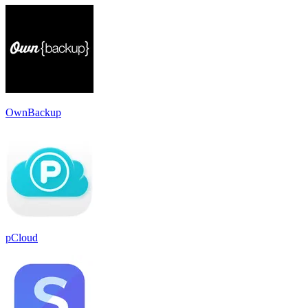
OwnBackup
pCloud