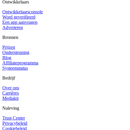
Ontwikkelaars
Ontwikkelaarsconsole
Word geverifieerd
Een app aanvragen
Adverteren
Bronnen
Prijzen
Ondersteuning
Blog
Affiliateprogramma
Systeemstatus
Bedrijf
Over ons
Carrières
Mediakit
Naleving
Trust Center
Privacybeleid
Cookiebeleid