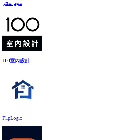
هوم سنتر
100室內設計
FlipLogic