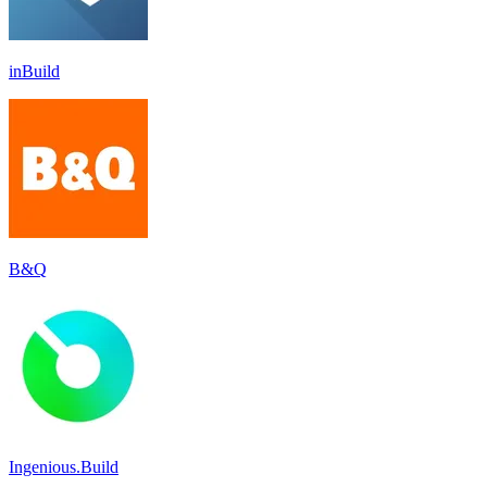
inBuild
B&Q
Ingenious.Build