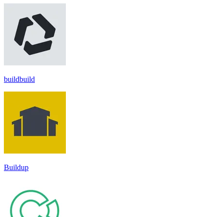
buildbuild
Buildup