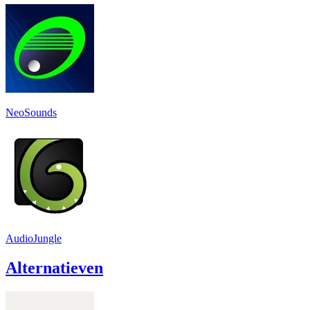
NeoSounds
AudioJungle
Alternatieven