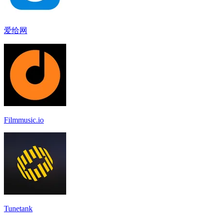
爱给网
Filmmusic.io
Tunetank