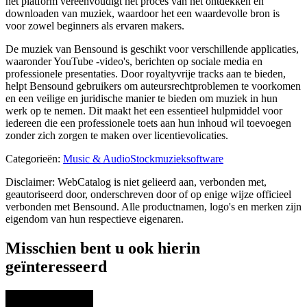
het platform vereenvoudigt het proces van het ontdekken en
downloaden van muziek, waardoor het een waardevolle bron is
voor zowel beginners als ervaren makers.
De muziek van Bensound is geschikt voor verschillende applicaties,
waaronder YouTube -video's, berichten op sociale media en
professionele presentaties. Door royaltyvrije tracks aan te bieden,
helpt Bensound gebruikers om auteursrechtproblemen te voorkomen
en een veilige en juridische manier te bieden om muziek in hun
werk op te nemen. Dit maakt het een essentieel hulpmiddel voor
iedereen die een professionele toets aan hun inhoud wil toevoegen
zonder zich zorgen te maken over licentievolicaties.
Categorieën
:
Music & Audio
Stockmuzieksoftware
Disclaimer: WebCatalog is niet gelieerd aan, verbonden met,
geautoriseerd door, onderschreven door of op enige wijze officieel
verbonden met Bensound. Alle productnamen, logo's en merken zijn
eigendom van hun respectieve eigenaren.
Misschien bent u ook hierin
geïnteresseerd