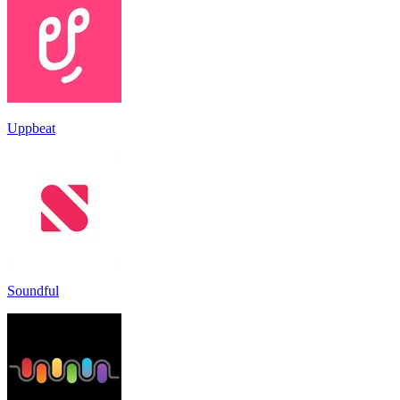
Uppbeat
Soundful