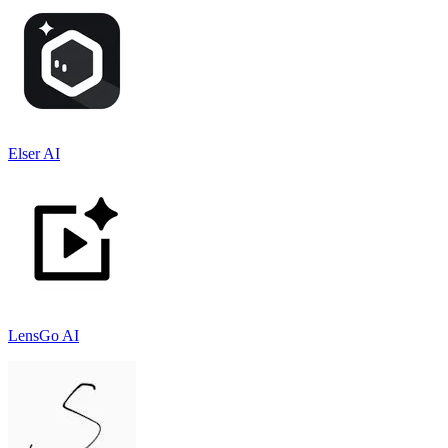
Elser AI
LensGo AI