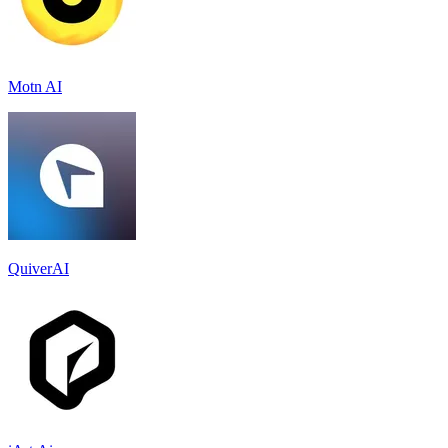
Motn AI
QuiverAI