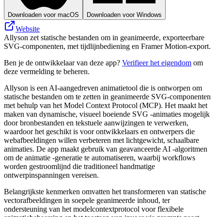
Downloaden voor macOS
Downloaden voor Windows
Website
Allyson zet statische bestanden om in geanimeerde, exporteerbare
SVG-componenten, met tijdlijnbediening en Framer Motion‑export.
Ben je de ontwikkelaar van deze app?
Verifieer het eigendom
om
deze vermelding te beheren.
Allyson is een AI-aangedreven animatietool die is ontworpen om
statische bestanden om te zetten in geanimeerde SVG-componenten
met behulp van het Model Context Protocol (MCP). Het maakt het
maken van dynamische, visueel boeiende SVG -animaties mogelijk
door bronbestanden en tekstuele aanwijzingen te verwerken,
waardoor het geschikt is voor ontwikkelaars en ontwerpers die
webafbeeldingen willen verbeteren met lichtgewicht, schaalbare
animaties. De app maakt gebruik van geavanceerde AI -algoritmen
om de animatie -generatie te automatiseren, waarbij workflows
worden gestroomlijnd die traditioneel handmatige
ontwerpinspanningen vereisen.
Belangrijkste kenmerken omvatten het transformeren van statische
vectorafbeeldingen in soepele geanimeerde inhoud, ter
ondersteuning van het modelcontextprotocol voor flexibele