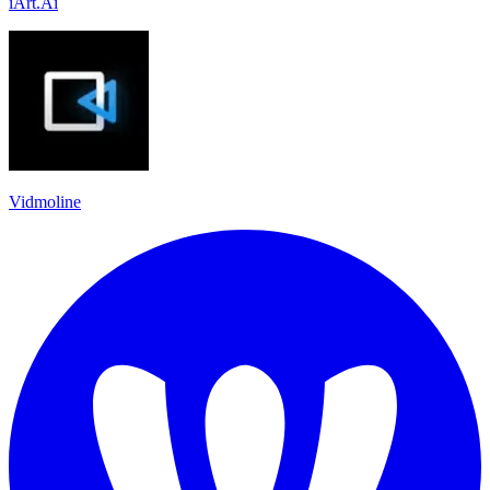
iArt.Ai
Vidmoline