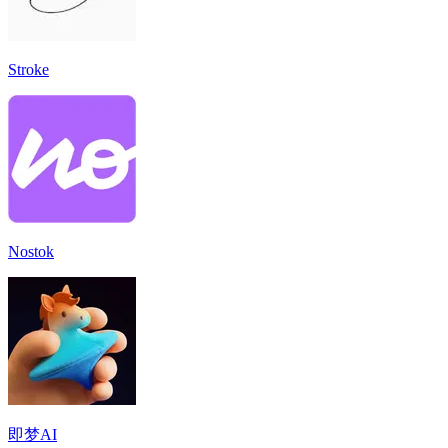
Stroke
Nostok
即梦AI