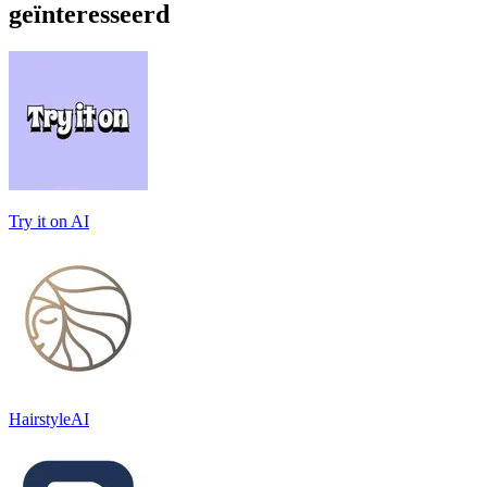
geïnteresseerd
Try it on AI
HairstyleAI