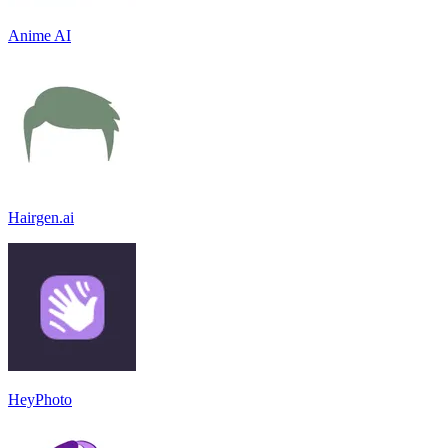
Anime AI
Hairgen.ai
HeyPhoto