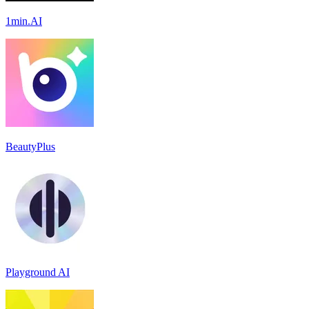
1min.AI
BeautyPlus
Playground AI