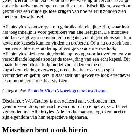
geavanceerde technieken voor beeldverwerking om ervoor te zorgen
dat de kapselveranderingen natuurlijk en realistisch lijken, waardoor
gebruikers een duidelijk idee krijgen van hoe ze eruit zouden zien
met een nieuw kapsel.
AiHairstyles is ontworpen om gebruiksvriendelijk te zijn, waardoor
het toegankelijk is voor gebruikers van alle leeftijden. De intuïtieve
interface zorgt voor eenvoudige navigatie, zodat gebruikers snel hun
gewenste kapsels kunnen vinden en proberen. Of u nu op zoek bent
naar een subtiele verandering of een gewaagde nieuwe look,
AiHairstyles biedt een uitgebreide oplossing voor het verkennen van
verschillende kapsels zonder de toewijding van een echt kapsel. Dit
maakt het een ideaal hulpmiddel voor iedereen die een
kapselverandering overweegt, omdat het het risico van spijt
vermindert en gebruikers in staat stelt hun gewenste look effectiever
te communiceren met haarstylisten.
Categorieën
:
Photo & Video
AI-beeldgeneratorsoftware
Disclaimer: WebCatalog is niet gelieerd aan, verbonden met,
geautoriseerd door, onderschreven door of op enige wijze officieel
verbonden met Aihairstyles. Alle productnamen, logo's en merken
zijn eigendom van hun respectieve eigenaren.
Misschien bent u ook hierin