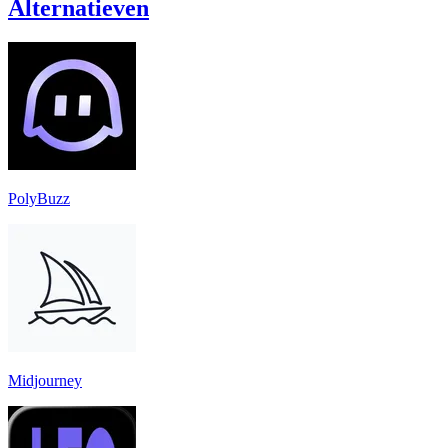
Alternatieven
PolyBuzz
Midjourney