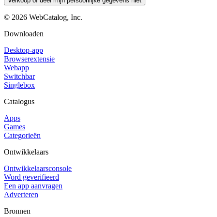
Verkoop of deel mijn persoonlijke gegevens niet
©
2026
WebCatalog, Inc.
Downloaden
Desktop-app
Browserextensie
Webapp
Switchbar
Singlebox
Catalogus
Apps
Games
Categorieën
Ontwikkelaars
Ontwikkelaarsconsole
Word geverifieerd
Een app aanvragen
Adverteren
Bronnen