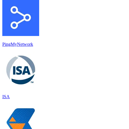
PingMyNetwork
ISA