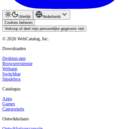
Uiterlijk
Nederlands
Cookies beheren
Verkoop of deel mijn persoonlijke gegevens niet
©
2026
WebCatalog, Inc.
Downloaden
Desktop-app
Browserextensie
Webapp
Switchbar
Singlebox
Catalogus
Apps
Games
Categorieën
Ontwikkelaars
Ontwikkelaarsconsole