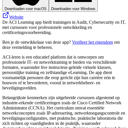
Downloaden voor macOS
Downloaden voor Windows
Website
De ACI Learning app biedt trainingen in Audit, Cybersecurity en IT,
met cursussen voor professionele ontwikkeling en
certificeringsvoorbereiding.
Ben je de ontwikkelaar van deze app?
Verifieer het eigendom
om
deze vermelding te beheren.
ACI-leren is een educatief platform dat is ontworpen om
professionele IT- en netwerktraining te bieden via verschillende
formaten, waaronder live instructeur-geleide virtuele klassen,
persoonlijke training en zelfstandige eLearning. De app dient
voornamelijk personen die erop gericht zijn hun carrière erin te
bouwen of te bevorderen, vooral in netwerkbeheer- en
beveiligingsvelden.
Belangrijkste kenmerken zijn uitgebreide cursussen afgestemd op
industrie-erkende certificeringen zoals de Cisco Certified Network
Administrator (CCNA). Het curriculum omvat essentiële
netwerkconcepten zoals IP-adressering, netwerktoegangscontrole en
beveiligingsconfiguraties, met praktische, praktische laboratoria die
zich richten op vaardigheden in de praktijk, waaronder