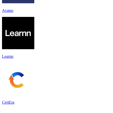
Avatao
Learnn
CertEra