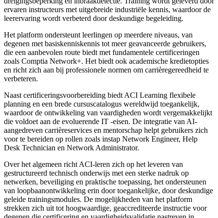
dreigingsbeperking en inbraakdetectie. Training wordt geleverd door
ervaren instructeurs met uitgebreide industriële kennis, waardoor de
leerervaring wordt verbeterd door deskundige begeleiding.
Het platform ondersteunt leerlingen op meerdere niveaus, van
degenen met basiskenniskennis tot meer geavanceerde gebruikers,
die een aanbevolen route biedt met fundamentele certificeringen
zoals Comptia Network+. Het biedt ook academische kredietopties
en richt zich aan bij professionele normen om carrièregereedheid te
verbeteren.
Naast certificeringsvoorbereiding biedt ACI Learning flexibele
planning en een brede cursuscatalogus wereldwijd toegankelijk,
waardoor de ontwikkeling van vaardigheden wordt vergemakkelijkt
die voldoet aan de evoluerende IT -eisen. De integratie van AI-
aangedreven carrièreservices en mentorschap helpt gebruikers zich
voor te bereiden op rollen zoals instap Network Engineer, Help
Desk Technician en Network Administrator.
Over het algemeen richt ACI-leren zich op het leveren van
gestructureerd technisch onderwijs met een sterke nadruk op
netwerken, beveiliging en praktische toepassing, het ondersteunen
van loopbaanontwikkeling erin door toegankelijke, door deskundige
geleide trainingsmodules. De mogelijkheden van het platform
strekken zich uit tot hoogwaardige, geaccrediteerde instructie voor
degenen die certificering en vaardigheidsvalidatie nastreven in