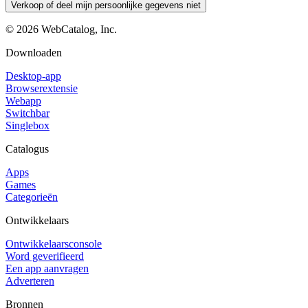
Verkoop of deel mijn persoonlijke gegevens niet
©
2026
WebCatalog, Inc.
Downloaden
Desktop-app
Browserextensie
Webapp
Switchbar
Singlebox
Catalogus
Apps
Games
Categorieën
Ontwikkelaars
Ontwikkelaarsconsole
Word geverifieerd
Een app aanvragen
Adverteren
Bronnen