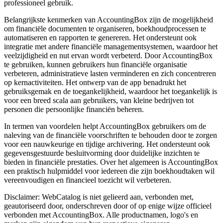
professioneel gebruik.
Belangrijkste kenmerken van AccountingBox zijn de mogelijkheid
om financiële documenten te organiseren, boekhoudprocessen te
automatiseren en rapporten te genereren. Het ondersteunt ook
integratie met andere financiële managementsystemen, waardoor het
veelzijdigheid en nut ervan wordt verbeterd. Door AccountingBox
te gebruiken, kunnen gebruikers hun financiële organisatie
verbeteren, administratieve lasten verminderen en zich concentreren
op kernactiviteiten. Het ontwerp van de app benadrukt het
gebruiksgemak en de toegankelijkheid, waardoor het toegankelijk is
voor een breed scala aan gebruikers, van kleine bedrijven tot
personen die persoonlijke financiën beheren.
In termen van voordelen helpt AccountingBox gebruikers om de
naleving van de financiële voorschriften te behouden door te zorgen
voor een nauwkeurige en tijdige archivering. Het ondersteunt ook
gegevensgestuurde besluitvorming door duidelijke inzichten te
bieden in financiële prestaties. Over het algemeen is AccountingBox
een praktisch hulpmiddel voor iedereen die zijn boekhoudtaken wil
vereenvoudigen en financieel toezicht wil verbeteren.
Disclaimer: WebCatalog is niet gelieerd aan, verbonden met,
geautoriseerd door, onderschreven door of op enige wijze officieel
verbonden met AccountingBox. Alle productnamen, logo's en