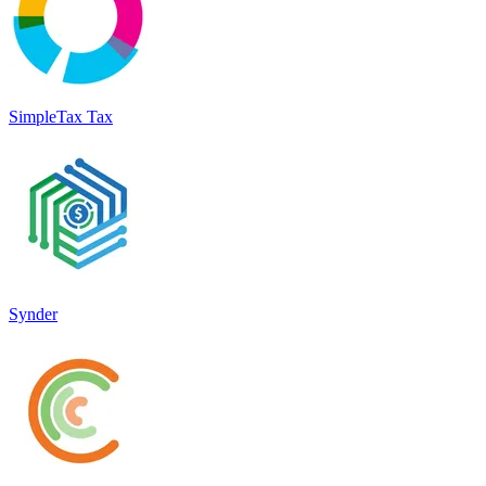
SimpleTax Tax
Synder