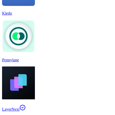
Kledo
Pennylane
LayerNext