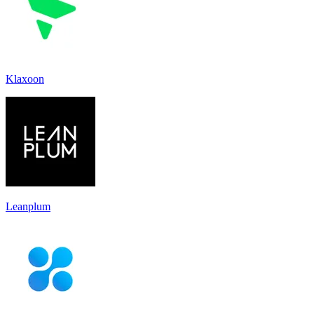
Klaxoon
Leanplum