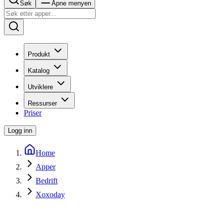
Søk
Åpne menyen
Produkt
Katalog
Utviklere
Ressurser
Priser
Logg inn
Home
Apper
Bedrift
Xoxoday