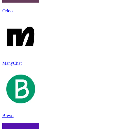
Odoo
ManyChat
Brevo