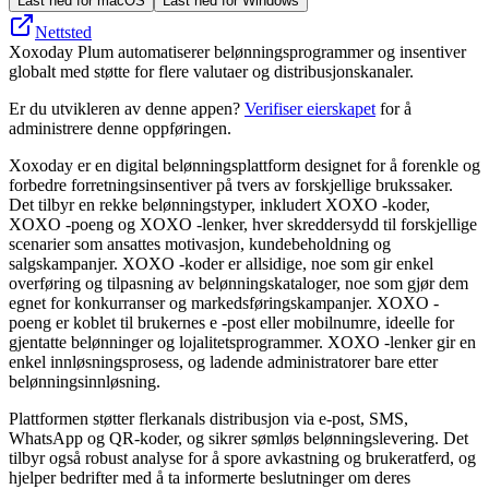
Last ned for macOS
Last ned for Windows
Nettsted
Xoxoday Plum automatiserer belønningsprogrammer og insentiver
globalt med støtte for flere valutaer og distribusjonskanaler.
Er du utvikleren av denne appen?
Verifiser eierskapet
for å
administrere denne oppføringen.
Xoxoday er en digital belønningsplattform designet for å forenkle og
forbedre forretningsinsentiver på tvers av forskjellige brukssaker.
Det tilbyr en rekke belønningstyper, inkludert XOXO -koder,
XOXO -poeng og XOXO -lenker, hver skreddersydd til forskjellige
scenarier som ansattes motivasjon, kundebeholdning og
salgskampanjer. XOXO -koder er allsidige, noe som gir enkel
overføring og tilpasning av belønningskataloger, noe som gjør dem
egnet for konkurranser og markedsføringskampanjer. XOXO -
poeng er koblet til brukernes e -post eller mobilnumre, ideelle for
gjentatte belønninger og lojalitetsprogrammer. XOXO -lenker gir en
enkel innløsningsprosess, og ladende administratorer bare etter
belønningsinnløsning.
Plattformen støtter flerkanals distribusjon via e-post, SMS,
WhatsApp og QR-koder, og sikrer sømløs belønningslevering. Det
tilbyr også robust analyse for å spore avkastning og brukeratferd, og
hjelper bedrifter med å ta informerte beslutninger om deres