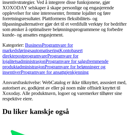
insentivstrategier. Ved å integrere disse funksjonene, gjør
XOXODAY selskaper å skape personlige og engasjerende
opplevelser for sine interessenter, fremme lojalitet og føre
forretningsresultater. Plattformens fleksibilitets- og
tilpasningsalternativer gjør det til et verdifullt verktøy for bedrifter
som ønsker å optimalisere belønningsprogrammene og forbedre
kunde- og ansattes engasjement.
Kategorier
:
Business
Programvare for
markedsføringsautomatisering
Kontobasert
direktepostprogramvare
Programvare for
lojalitetsadministrasjon
Programvare for salgsfremmende
produktadministrasjon
Programvare for belønninger og
insentiver
Programvare for ansattgjenkjenning
Ansvarsfraskrivelse: WebCatalog er ikke tilknyttet, assosiert med,
autorisert av, godkjent av eller på noen måte offisielt knyttet til
Xoxoday. Alle produktnavn, logoer og varemerker tilhører sine
respektive eiere.
Du liker kanskje også