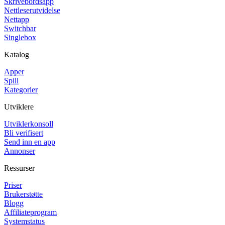
Skrivebordsapp
Nettleserutvidelse
Nettapp
Switchbar
Singlebox
Katalog
Apper
Spill
Kategorier
Utviklere
Utviklerkonsoll
Bli verifisert
Send inn en app
Annonser
Ressurser
Priser
Brukerstøtte
Blogg
Affiliateprogram
Systemstatus