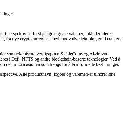
tninger.
t perspektiv på forskjellige digitale valutaer, inkludert deres
n, fra nye cryptocurrencies med innovative teknologier til etablerte
nder som tokeniserte verdipapirer, StableCoins og AI-drevne
 deres i Defi, NFTS og andre blockchain-baserte teknologier. Ved å
em den informasjonen som trengs for å ta informerte beslutninger.
Perspective. Alle produktnavn, logoer og varemerker tilhører sine