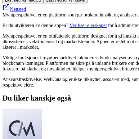
Last ned for macOS
Last ned for Windows
Nettsted
Myntperspektivet er en plattform som gir brukere innsikt og analyser a
Er du utvikleren av denne appen?
Verifiser eierskapet
for å administr
Myntperspektivet er en omfattende plattform designet for å gi innsikt o
økosystemer, vekstpotensial og markedstrender. Appen er rettet mot enk
aktører i markedet.
Viktige funksjoner i myntperspektivet inkluderer dybdeanalyser av cr
blockchain-løsninger. Plattformen tar sikte på å utdanne brukere om d
fokusere på klarhet og nøyaktighet, hjelper myntperspektivet brukere
Ansvarsfraskrivelse: WebCatalog er ikke tilknyttet, assosiert med, auto
respektive eiere.
Du liker kanskje også