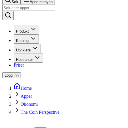
Søk
Åpne menyen
Produkt
Katalog
Utviklere
Ressurser
Priser
Logg inn
Home
Apper
Økonomi
The Coin Perspective