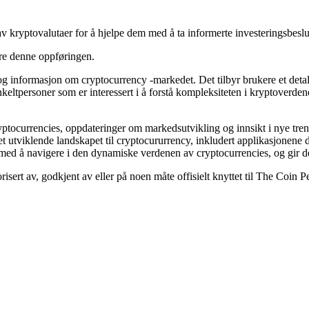
v kryptovalutaer for å hjelpe dem med å ta informerte investeringsbeslu
ere denne oppføringen.
g informasjon om cryptocurrency -markedet. Det tilbyr brukere et detaljer
eltpersoner som er interessert i å forstå kompleksiteten i kryptoverdene
yptocurrencies, oppdateringer om markedsutvikling og innsikt i nye tre
et utviklende landskapet til cryptocururrency, inkludert applikasjonene
 med å navigere i den dynamiske verdenen av cryptocurrencies, og gir d
risert av, godkjent av eller på noen måte offisielt knyttet til The Coin 