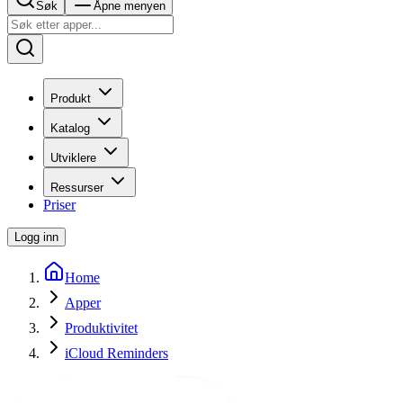
Søk
Åpne menyen
Produkt
Katalog
Utviklere
Ressurser
Priser
Logg inn
Home
Apper
Produktivitet
iCloud Reminders