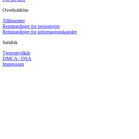
Overholdelse
Tillitssenter
Retningslinjer for personvern
Retningslinjer for informasjonskapsler
Juridisk
Tjenestevilkår
DMCA / DSA
Impressum