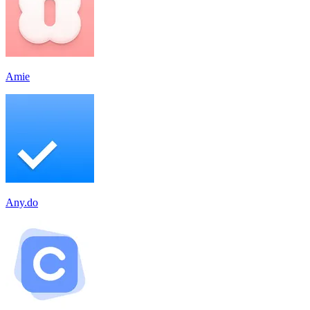
Amie
Any.do