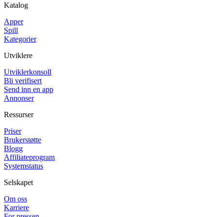
Katalog
Apper
Spill
Kategorier
Utviklere
Utviklerkonsoll
Bli verifisert
Send inn en app
Annonser
Ressurser
Priser
Brukerstøtte
Blogg
Affiliateprogram
Systemstatus
Selskapet
Om oss
Karriere
For pressen