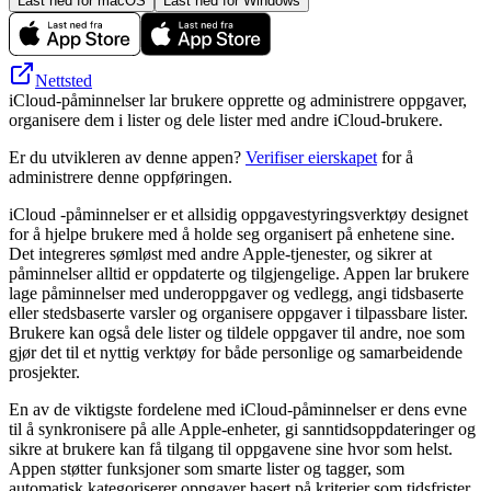
Last ned for macOS
Last ned for Windows
Nettsted
iCloud-påminnelser lar brukere opprette og administrere oppgaver,
organisere dem i lister og dele lister med andre iCloud-brukere.
Er du utvikleren av denne appen?
Verifiser eierskapet
for å
administrere denne oppføringen.
iCloud -påminnelser er et allsidig oppgavestyringsverktøy designet
for å hjelpe brukere med å holde seg organisert på enhetene sine.
Det integreres sømløst med andre Apple-tjenester, og sikrer at
påminnelser alltid er oppdaterte og tilgjengelige. Appen lar brukere
lage påminnelser med underoppgaver og vedlegg, angi tidsbaserte
eller stedsbaserte varsler og organisere oppgaver i tilpassbare lister.
Brukere kan også dele lister og tildele oppgaver til andre, noe som
gjør det til et nyttig verktøy for både personlige og samarbeidende
prosjekter.
En av de viktigste fordelene med iCloud-påminnelser er dens evne
til å synkronisere på alle Apple-enheter, gi sanntidsoppdateringer og
sikre at brukere kan få tilgang til oppgavene sine hvor som helst.
Appen støtter funksjoner som smarte lister og tagger, som
automatisk kategoriserer oppgaver basert på kriterier som tidsfrister