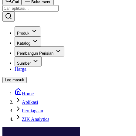
Cari
Buka menu
Produk
Katalog
Pembangun Perisian
Sumber
Harga
Log masuk
Home
Aplikasi
Perniagaan
ZIK Analytics