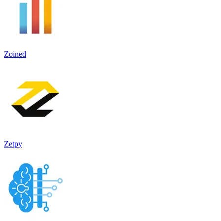
Zoined
Zetpy