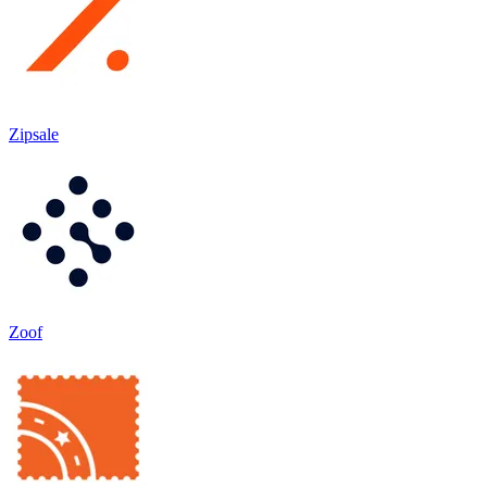
Zipsale
Zoof