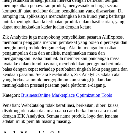
menyesuaikan strategi jualan mereka dengan berkesan dengan
meningkatkan penawaran produk, menyesuaikan harga secara
kompetitif, atau melabur dalam pengiklanan yang disasarkan. Di
samping itu, aplikasinya mencadangkan kata kunci yang berharga
untuk meningkatkan keterlihatan produk dalam hasil carian, yang
dapat meningkatkan kadar jualan dengan ketara.
Zik Analytics juga menyokong penyelidikan pasaran AliExpress,
membantu pengguna mencari pembekal yang boleh dipercayai dan
mengimport produk dengan cekap. Alat ini mengautomasikan
pengumpulan data dan analisis, menjimatkan masa dan
mengurangkan usaha manual. Ia memberikan pandangan masa
nyata ke dalam trend pasaran, membolehkan pengguna bertindak
balas dengan cepat terhadap perubahan tingkah laku pengguna dan
keadaan pasaran. Secara keseluruhan, Zik Analytics adalah alat
yang berkuasa untuk mengoptimumkan strategi jualan dan
meningkatkan prestasi pasaran pada platform e-dagang.
Kategori
:
Business
Online Marketplace Optimization Tools
Penafian: WebCatalog tidak berafiliasi, berkaitan, diberi kuasa,
disokong oleh atau dalam apa-apa cara berkaitan secara rasmi
dengan ZIK Analytics. Semua nama produk, logo dan jenama
adalah milik pemilik masing-masing.