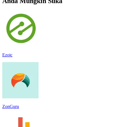
Anda Mungkin Suka
Ezoic
ZonGuru