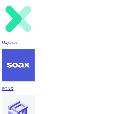
OxyLabs
SOAX