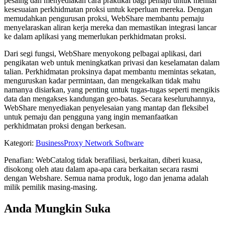
pesaing dan menyediakan cara praktikal bagi pemaju untuk menilai
kesesuaian perkhidmatan proksi untuk keperluan mereka. Dengan
memudahkan pengurusan proksi, WebShare membantu pemaju
menyelaraskan aliran kerja mereka dan memastikan integrasi lancar
ke dalam aplikasi yang memerlukan perkhidmatan proksi.
Dari segi fungsi, WebShare menyokong pelbagai aplikasi, dari
pengikatan web untuk meningkatkan privasi dan keselamatan dalam
talian. Perkhidmatan proksinya dapat membantu memintas sekatan,
menguruskan kadar permintaan, dan mengekalkan tidak mahu
namanya disiarkan, yang penting untuk tugas-tugas seperti mengikis
data dan mengakses kandungan geo-batas. Secara keseluruhannya,
WebShare menyediakan penyelesaian yang mantap dan fleksibel
untuk pemaju dan pengguna yang ingin memanfaatkan
perkhidmatan proksi dengan berkesan.
Kategori
:
Business
Proxy Network Software
Penafian: WebCatalog tidak berafiliasi, berkaitan, diberi kuasa,
disokong oleh atau dalam apa-apa cara berkaitan secara rasmi
dengan Webshare. Semua nama produk, logo dan jenama adalah
milik pemilik masing-masing.
Anda Mungkin Suka