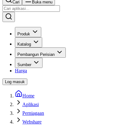
Cari
Buka menu
Produk
Katalog
Pembangun Perisian
Sumber
Harga
Log masuk
Home
Aplikasi
Perniagaan
Webshare