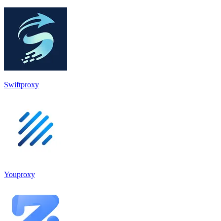
Swiftproxy
Youproxy