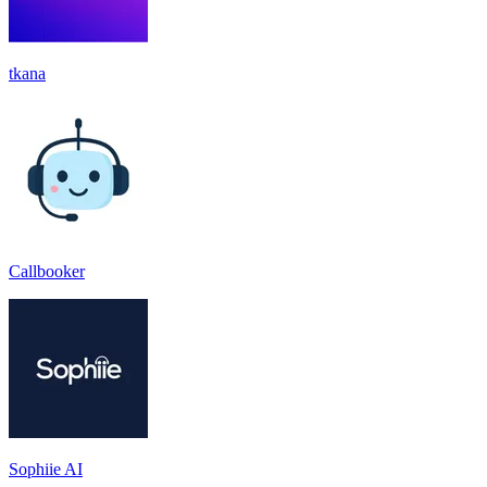
tkana
Callbooker
Sophiie AI