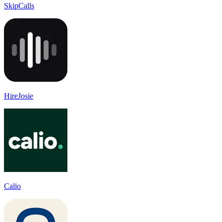
SkipCalls
HireJosie
Calio