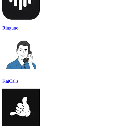
Ringuno
KaiCalls