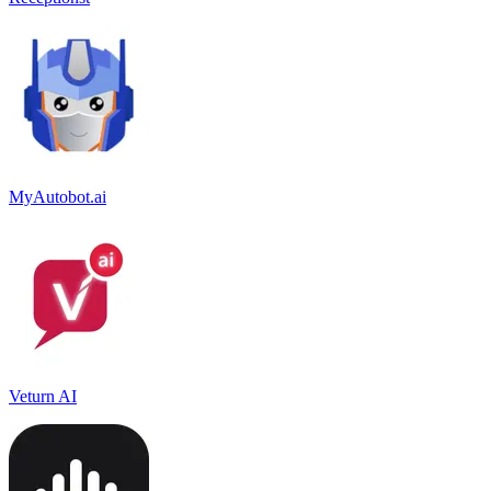
MyAutobot.ai
Veturn AI