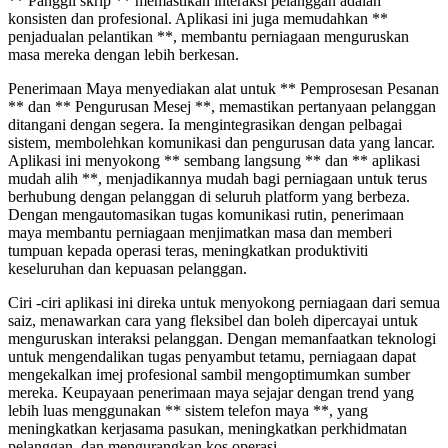
** Panggil skrip ** memastikan interaksi pelanggan adalah
konsisten dan profesional. Aplikasi ini juga memudahkan **
penjadualan pelantikan **, membantu perniagaan menguruskan
masa mereka dengan lebih berkesan.
Penerimaan Maya menyediakan alat untuk ** Pemprosesan Pesanan
** dan ** Pengurusan Mesej **, memastikan pertanyaan pelanggan
ditangani dengan segera. Ia mengintegrasikan dengan pelbagai
sistem, membolehkan komunikasi dan pengurusan data yang lancar.
Aplikasi ini menyokong ** sembang langsung ** dan ** aplikasi
mudah alih **, menjadikannya mudah bagi perniagaan untuk terus
berhubung dengan pelanggan di seluruh platform yang berbeza.
Dengan mengautomasikan tugas komunikasi rutin, penerimaan
maya membantu perniagaan menjimatkan masa dan memberi
tumpuan kepada operasi teras, meningkatkan produktiviti
keseluruhan dan kepuasan pelanggan.
Ciri -ciri aplikasi ini direka untuk menyokong perniagaan dari semua
saiz, menawarkan cara yang fleksibel dan boleh dipercayai untuk
menguruskan interaksi pelanggan. Dengan memanfaatkan teknologi
untuk mengendalikan tugas penyambut tetamu, perniagaan dapat
mengekalkan imej profesional sambil mengoptimumkan sumber
mereka. Keupayaan penerimaan maya sejajar dengan trend yang
lebih luas menggunakan ** sistem telefon maya **, yang
meningkatkan kerjasama pasukan, meningkatkan perkhidmatan
pelanggan, dan mengurangkan kos operasi.