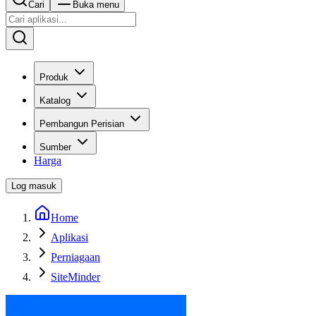
Cari
Buka menu
Produk
Katalog
Pembangun Perisian
Sumber
Harga
Log masuk
Home
Aplikasi
Perniagaan
SiteMinder