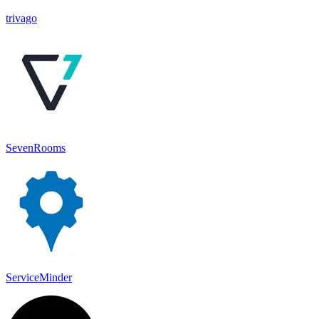
trivago
SevenRooms
ServiceMinder