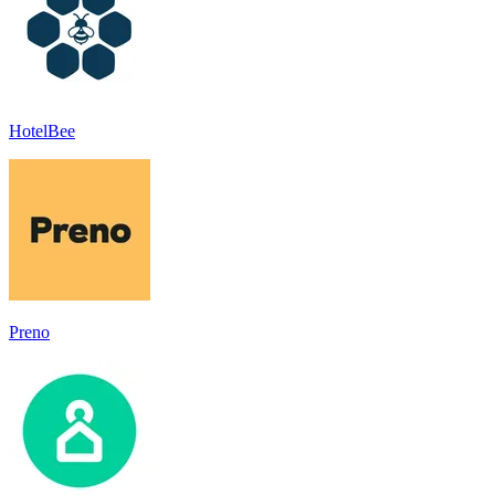
HotelBee
Preno