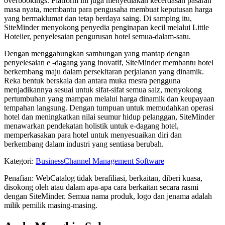
overbookings. Platform ini juga menyediakan kecerdasan pasaran
masa nyata, membantu para pengusaha membuat keputusan harga
yang bermaklumat dan tetap berdaya saing. Di samping itu,
SiteMinder menyokong penyedia penginapan kecil melalui Little
Hotelier, penyelesaian pengurusan hotel semua-dalam-satu.
Dengan menggabungkan sambungan yang mantap dengan
penyelesaian e -dagang yang inovatif, SiteMinder membantu hotel
berkembang maju dalam persekitaran perjalanan yang dinamik.
Reka bentuk berskala dan antara muka mesra pengguna
menjadikannya sesuai untuk sifat-sifat semua saiz, menyokong
pertumbuhan yang mampan melalui harga dinamik dan keupayaan
tempahan langsung. Dengan tumpuan untuk memudahkan operasi
hotel dan meningkatkan nilai seumur hidup pelanggan, SiteMinder
menawarkan pendekatan holistik untuk e-dagang hotel,
memperkasakan para hotel untuk menyesuaikan diri dan
berkembang dalam industri yang sentiasa berubah.
Kategori
:
Business
Channel Management Software
Penafian: WebCatalog tidak berafiliasi, berkaitan, diberi kuasa,
disokong oleh atau dalam apa-apa cara berkaitan secara rasmi
dengan SiteMinder. Semua nama produk, logo dan jenama adalah
milik pemilik masing-masing.