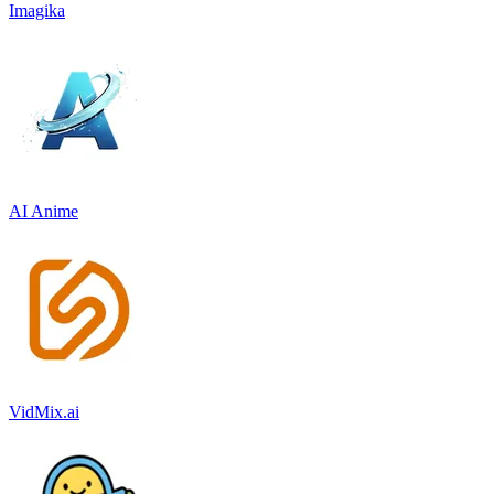
Imagika
AI Anime
VidMix.ai