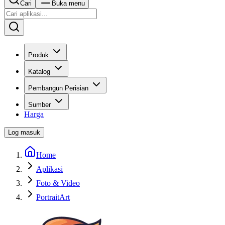
Cari
Buka menu
Produk
Katalog
Pembangun Perisian
Sumber
Harga
Log masuk
Home
Aplikasi
Foto & Video
PortraitArt