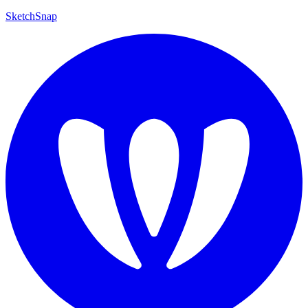
SketchSnap