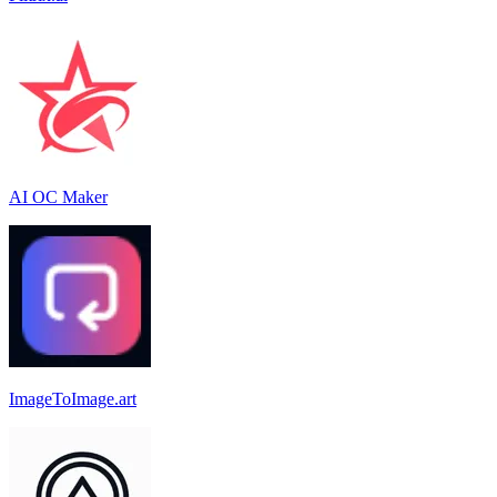
AI OC Maker
ImageToImage.art