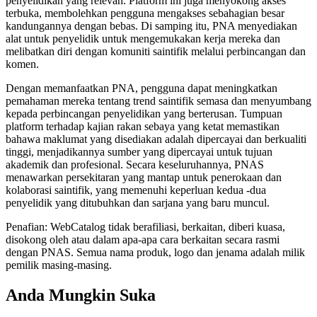
penyelidikan yang relevan. Platform ini juga menyokong akses
terbuka, membolehkan pengguna mengakses sebahagian besar
kandungannya dengan bebas. Di samping itu, PNA menyediakan
alat untuk penyelidik untuk mengemukakan kerja mereka dan
melibatkan diri dengan komuniti saintifik melalui perbincangan dan
komen.
Dengan memanfaatkan PNA, pengguna dapat meningkatkan
pemahaman mereka tentang trend saintifik semasa dan menyumbang
kepada perbincangan penyelidikan yang berterusan. Tumpuan
platform terhadap kajian rakan sebaya yang ketat memastikan
bahawa maklumat yang disediakan adalah dipercayai dan berkualiti
tinggi, menjadikannya sumber yang dipercayai untuk tujuan
akademik dan profesional. Secara keseluruhannya, PNAS
menawarkan persekitaran yang mantap untuk penerokaan dan
kolaborasi saintifik, yang memenuhi keperluan kedua -dua
penyelidik yang ditubuhkan dan sarjana yang baru muncul.
Penafian: WebCatalog tidak berafiliasi, berkaitan, diberi kuasa,
disokong oleh atau dalam apa-apa cara berkaitan secara rasmi
dengan PNAS. Semua nama produk, logo dan jenama adalah milik
pemilik masing-masing.
Anda Mungkin Suka