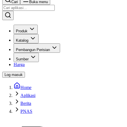
Cari
Buka menu
Produk
Katalog
Pembangun Perisian
Sumber
Harga
Log masuk
Home
Aplikasi
Berita
PNAS