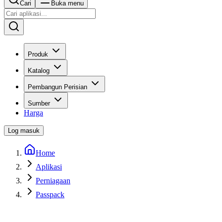
Cari
Buka menu
Produk
Katalog
Pembangun Perisian
Sumber
Harga
Log masuk
Home
Aplikasi
Perniagaan
Passpack