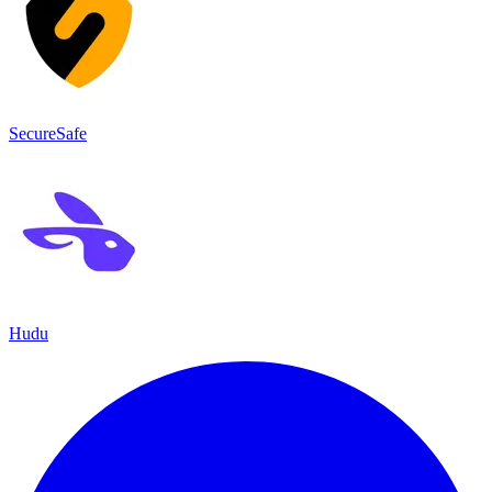
SecureSafe
Hudu