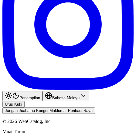
Penampilan
Bahasa Melayu
Urus Kuki
Jangan Jual atau Kongsi Maklumat Peribadi Saya
©
2026
WebCatalog, Inc.
Muat Turun