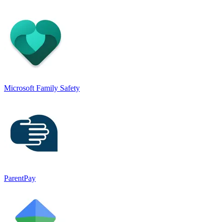
Microsoft Family Safety
ParentPay