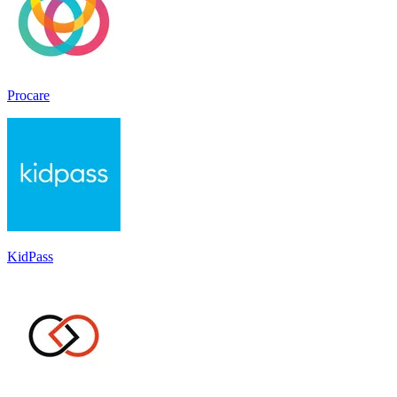
Procare
KidPass