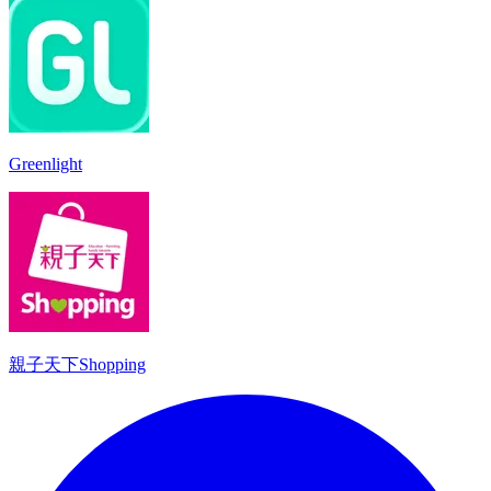
Greenlight
親子天下Shopping