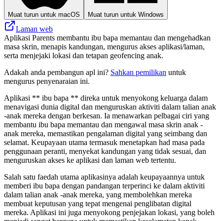
Muat turun untuk macOS
Muat turun untuk Windows
Laman web
Aplikasi Parents membantu ibu bapa memantau dan mengehadkan
masa skrin, menapis kandungan, mengurus akses aplikasi/laman,
serta menjejaki lokasi dan tetapan geofencing anak.
Adakah anda pembangun apl ini?
Sahkan pemilikan
untuk
mengurus penyenaraian ini.
Aplikasi ** ibu bapa ** direka untuk menyokong keluarga dalam
menavigasi dunia digital dan menguruskan aktiviti dalam talian anak
-anak mereka dengan berkesan. Ia menawarkan pelbagai ciri yang
membantu ibu bapa memantau dan mengawal masa skrin anak -
anak mereka, memastikan pengalaman digital yang seimbang dan
selamat. Keupayaan utama termasuk menetapkan had masa pada
penggunaan peranti, menyekat kandungan yang tidak sesuai, dan
menguruskan akses ke aplikasi dan laman web tertentu.
Salah satu faedah utama aplikasinya adalah keupayaannya untuk
memberi ibu bapa dengan pandangan terperinci ke dalam aktiviti
dalam talian anak -anak mereka, yang membolehkan mereka
membuat keputusan yang tepat mengenai penglibatan digital
mereka. Aplikasi ini juga menyokong penjejakan lokasi, yang boleh