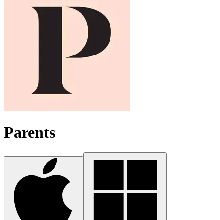
Parents