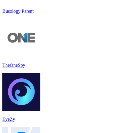
Busology Parent
TheOneSpy
EyeZy