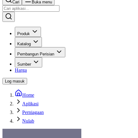
Cari
Buka menu
Produk
Katalog
Pembangun Perisian
Sumber
Harga
Log masuk
Home
Aplikasi
Perniagaan
Nulab