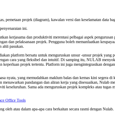
as, pemetaan projek (diagram), kawalan versi dan keselamatan data ba
enyenaraian ini.
atkan kerjasama dan produktiviti merentasi pelbagai aspek pengurusan
cangan dan pelaksanaan projek. Pengguna boleh memanfaatkan keupay
 ahli pasukan.
kan platform bersatu untuk menguruskan unsur -unsur projek yang pelb
gan cara yang fleksibel dan intuitif. Di samping itu, NULAB menyok
eperluan projek tertentu. Platform ini juga mengintegrasikan dengan b
 masa nyata, yang memudahkan maklum balas dan kemas kini segera di 
gan menawarkan pandangan dan aliran kerja yang disesuaikan, Nulab
iviti keseluruhan. Sama ada menguruskan projek kompleks atau tugas
ce Office Tools
sokong oleh atau dalam apa-apa cara berkaitan secara rasmi dengan Nula