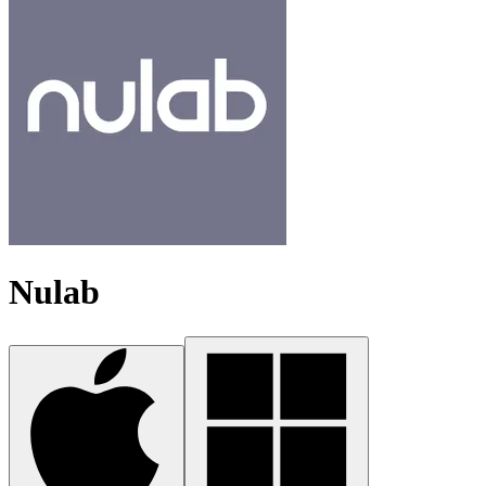
Nulab