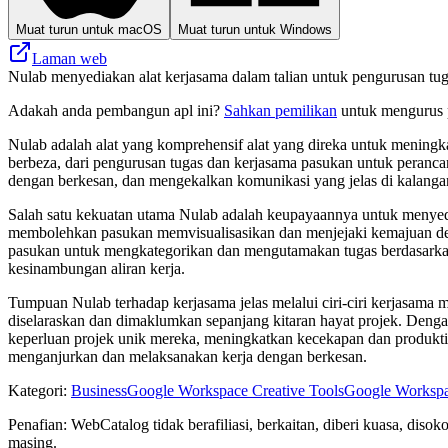
Muat turun untuk macOS
Muat turun untuk Windows
Laman web
Nulab menyediakan alat kerjasama dalam talian untuk pengurusan tug
Adakah anda pembangun apl ini?
Sahkan pemilikan
untuk mengurus p
Nulab adalah alat yang komprehensif alat yang direka untuk meningk
berbeza, dari pengurusan tugas dan kerjasama pasukan untuk peran
dengan berkesan, dan mengekalkan komunikasi yang jelas di kalangan
Salah satu kekuatan utama Nulab adalah keupayaannya untuk menyedia
membolehkan pasukan memvisualisasikan dan menjejaki kemajuan den
pasukan untuk mengkategorikan dan mengutamakan tugas berdasarkan k
kesinambungan aliran kerja.
Tumpuan Nulab terhadap kerjasama jelas melalui ciri-ciri kerjasama
diselaraskan dan dimaklumkan sepanjang kitaran hayat projek. Den
keperluan projek unik mereka, meningkatkan kecekapan dan produkt
menganjurkan dan melaksanakan kerja dengan berkesan.
Kategori
:
Business
Google Workspace Creative Tools
Google Workspa
Penafian: WebCatalog tidak berafiliasi, berkaitan, diberi kuasa, di
masing.