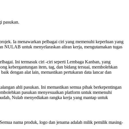
gi pasukan.
 projek. Ia menawarkan pelbagai ciri yang memenuhi keperluan yang
aan NULAB untuk menyelaraskan aliran kerja, mengutamakan tugas
agai. Ini termasuk ciri -ciri seperti Lembaga Kanban, yang
ong kebergantungan item, tag, dan bidang tersuai, membolehkan
aik dengan alat lain, memastikan pertukaran data lancar dan
kalangan ahli pasukan. Ini memastikan semua pihak berkepentingan
 membolehkan pasukan menyesuaikan platform untuk memenuhi
 mudah, Nulab menyediakan rangka kerja yang mantap untuk
b. Semua nama produk, logo dan jenama adalah milik pemilik masing-