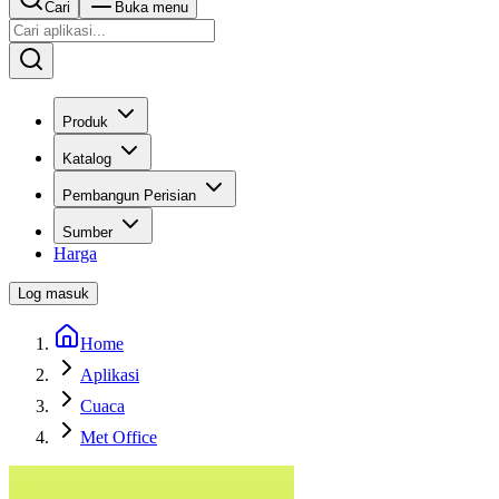
Cari
Buka menu
Produk
Katalog
Pembangun Perisian
Sumber
Harga
Log masuk
Home
Aplikasi
Cuaca
Met Office