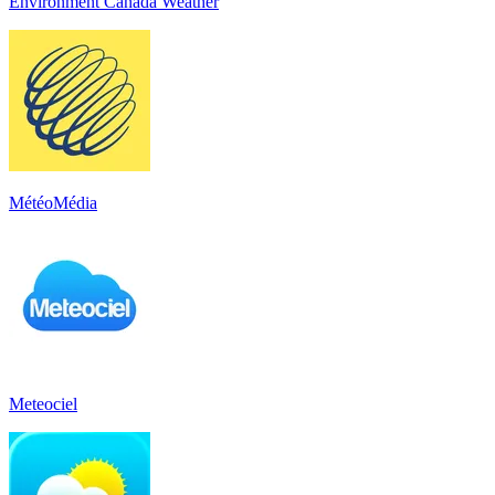
Environment Canada Weather
MétéoMédia
Meteociel