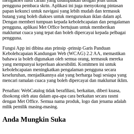
mengakses hasil carian yang disampaikan dengan jelas untuk
pengguna pembaca skrin. Aplikasi ini juga menyokong pintasan
papan kekunci untuk navigasi yang lebih mudah dan termasuk
butang yang boleh diakses untuk menguruskan iklan dalam apl.
Dengan memberi tumpuan kepada kebolehcapaian dan pengalaman
pengguna, aplikasi Met Office bertujuan untuk memberikan
maklumat cuaca yang tepat dan boleh dipercayai kepada pelbagai
pengguna.
Fungsi App ini dibina atas prinsip -prinsip Garis Panduan
Kebolehcapaian Kandungan Web (WCAG) 2.2 AA, memastikan
bahawa ia boleh digunakan oleh semua orang, termasuk mereka
yang mempunyai keperluan aksesibiliti. Komitmen ini untuk
kebolehcapaian meningkatkan pengalaman pengguna secara
keseluruhan, menjadikannya alat yang berharga bagi sesiapa yang
mencari ramalan cuaca yang boleh dipercayai dan maklumat iklim.
Penafian: WebCatalog tidak berafiliasi, berkaitan, diberi kuasa,
disokong oleh atau dalam apa-apa cara berkaitan secara rasmi
dengan Met Office. Semua nama produk, logo dan jenama adalah
milik pemilik masing-masing.
Anda Mungkin Suka