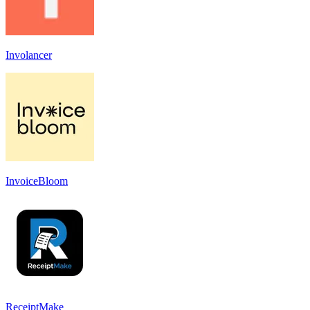
Involancer
InvoiceBloom
ReceiptMake