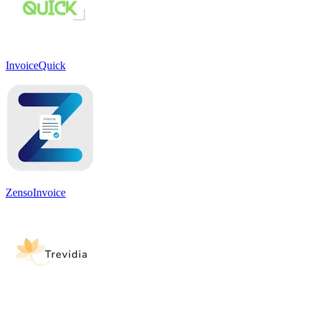
InvoiceQuick
ZensoInvoice