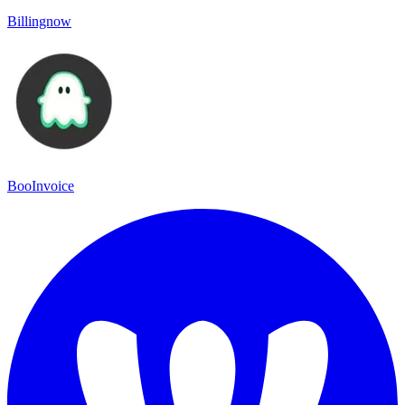
Billingnow
BooInvoice